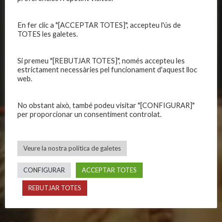
Organització
Primer equip femení
Publicacions
Equips masculins
En fer clic a "[ACCEPTAR TOTES]", accepteu l'ús de
Avís legal
Equips femenins
TOTES les galetes.
Política de privadesa
C.E. El Vilar
Política de galetes
Escola
Si premeu "[REBUTJAR TOTES]", només accepteu les
estrictament necessàries pel funcionament d'aquest lloc
Privadesa a les xarxes
Patrocinadors
web.
No obstant això, també podeu visitar "[CONFIGURAR]"
CALENDARIS
INFORMACIONS
per proporcionar un consentiment controlat.
Primer Equip Masculí
Actualitat
Primer Equip Femení
Inscripcions
Veure la nostra política de galetes
Equips federats
Botiga
C.E. El Vilar
Documentació
CONFIGURAR
ACCEPTAR TOTES
Altres equips
Playoff
REBUTJAR TOTES
Categories inferiors
Intranet
Partits a casa
Contacte