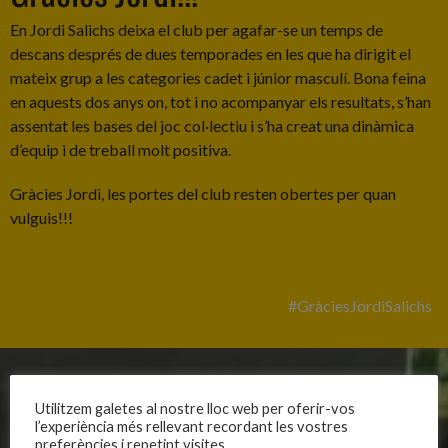
En Jordi Salichs deixa el club per agafar-se un temps de
descans després de dues temporades en les que ha dirigit el
mateix grup a les categories cadet i júnior masculí. Bona feina
en aquests dos anys on, tot i no acompanyar els resultats, s’han
assentat les bases del joc col·lectiu i s’ha creat una dinàmica
d’equip i de treball molt positiva.
Gràcies Jordi, les portes del club resten obertes per quan
vulguis!!!
#GràciesJordiSalichs
CLUB
EQUIPS
Utilitzem galetes al nostre lloc web per oferir-vos
l’experiència més rellevant recordant les vostres
Història
Primer equip masculí
preferències i repetint visites.