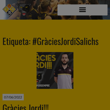
Etiqueta:
#GràciesJordiSalichs
07/06/2022
Gràcies Jordi!!!