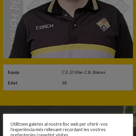
Equip
C.E. El Vilar-C.B. Blanes
Edat
38
CLUB
EQUIPS
Utilitzem galetes al nostre lloc web per oferir-vos
l’experiència més rellevant recordant les vostres
Història
Primer equip masculí
preferències i repetint visites.