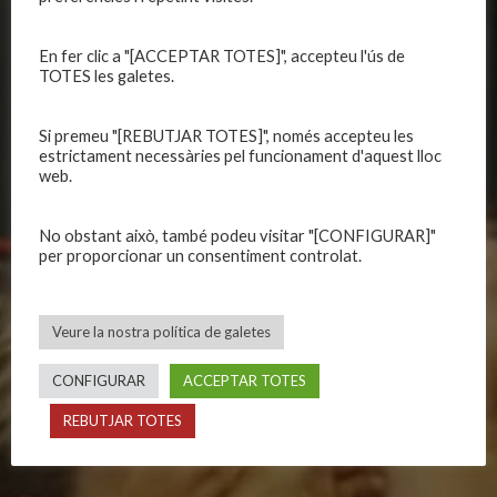
Organització
Primer equip femení
Publicacions
Equips masculins
En fer clic a "[ACCEPTAR TOTES]", accepteu l'ús de
Avís legal
Equips femenins
TOTES les galetes.
Política de privadesa
C.E. El Vilar
Política de galetes
Escola
Si premeu "[REBUTJAR TOTES]", només accepteu les
estrictament necessàries pel funcionament d'aquest lloc
Privadesa a les xarxes
Patrocinadors
web.
No obstant això, també podeu visitar "[CONFIGURAR]"
CALENDARIS
INFORMACIONS
per proporcionar un consentiment controlat.
Primer Equip Masculí
Actualitat
Primer Equip Femení
Inscripcions
Veure la nostra política de galetes
Equips federats
Botiga
C.E. El Vilar
Documentació
CONFIGURAR
ACCEPTAR TOTES
Altres equips
Playoff
REBUTJAR TOTES
Categories inferiors
Intranet
Partits a casa
Contacte