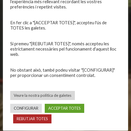
CLUB
EQUIPS
l’experiència més rellevant recordant les vostres
preferències i repetint visites.
Història
Primer equip masculí
Organització
Primer equip femení
En fer clic a "[ACCEPTAR TOTES]", accepteu l'ús de
Publicacions
Equips masculins
TOTES les galetes.
Avís legal
Equips femenins
Política de privadesa
C.E. El Vilar
Si premeu "[REBUTJAR TOTES]", només accepteu les
estrictament necessàries pel funcionament d'aquest lloc
Política de galetes
Escola
web.
Privadesa a les xarxes
Patrocinadors
No obstant això, també podeu visitar "[CONFIGURAR]"
per proporcionar un consentiment controlat.
CALENDARIS
INFORMACIONS
Primer Equip Masculí
Actualitat
Veure la nostra política de galetes
Primer Equip Femení
Inscripcions
Equips federats
Botiga
CONFIGURAR
ACCEPTAR TOTES
C.E. El Vilar
Documentació
REBUTJAR TOTES
Altres equips
Playoff
Categories inferiors
Intranet