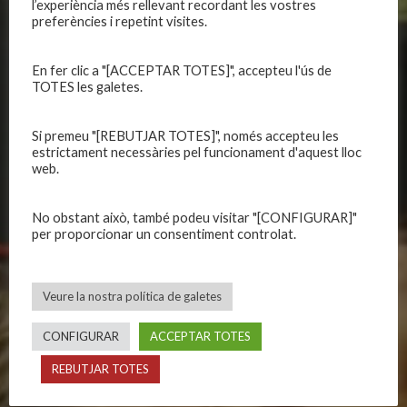
CLUB
EQUIPS
l’experiència més rellevant recordant les vostres
preferències i repetint visites.
Història
Primer equip masculí
Organització
Primer equip femení
En fer clic a "[ACCEPTAR TOTES]", accepteu l'ús de
Publicacions
Equips masculins
TOTES les galetes.
Avís legal
Equips femenins
Política de privadesa
C.E. El Vilar
Si premeu "[REBUTJAR TOTES]", només accepteu les
estrictament necessàries pel funcionament d'aquest lloc
Política de galetes
Escola
web.
Privadesa a les xarxes
Patrocinadors
No obstant això, també podeu visitar "[CONFIGURAR]"
per proporcionar un consentiment controlat.
CALENDARIS
INFORMACIONS
Primer Equip Masculí
Actualitat
Veure la nostra política de galetes
Primer Equip Femení
Inscripcions
Equips federats
Botiga
CONFIGURAR
ACCEPTAR TOTES
C.E. El Vilar
Documentació
REBUTJAR TOTES
Altres equips
Playoff
Categories inferiors
Intranet