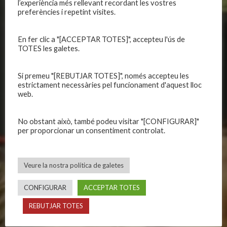
CLUB
EQUIPS
l’experiència més rellevant recordant les vostres
preferències i repetint visites.
Història
Primer equip masculí
Organització
Primer equip femení
En fer clic a "[ACCEPTAR TOTES]", accepteu l'ús de
Publicacions
Equips masculins
TOTES les galetes.
Avís legal
Equips femenins
Política de privadesa
C.E. El Vilar
Si premeu "[REBUTJAR TOTES]", només accepteu les
estrictament necessàries pel funcionament d'aquest lloc
Política de galetes
Escola
web.
Privadesa a les xarxes
Patrocinadors
No obstant això, també podeu visitar "[CONFIGURAR]"
per proporcionar un consentiment controlat.
CALENDARIS
INFORMACIONS
Primer Equip Masculí
Actualitat
Veure la nostra política de galetes
Primer Equip Femení
Inscripcions
Equips federats
Botiga
CONFIGURAR
ACCEPTAR TOTES
C.E. El Vilar
Documentació
REBUTJAR TOTES
Altres equips
Playoff
Categories inferiors
Intranet