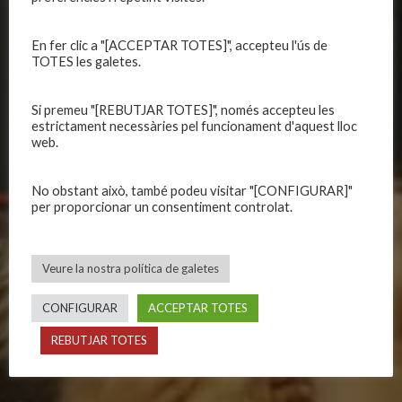
Organització
Primer equip femení
Publicacions
Equips masculins
En fer clic a "[ACCEPTAR TOTES]", accepteu l'ús de
Avís legal
Equips femenins
TOTES les galetes.
Política de privadesa
C.E. El Vilar
Política de galetes
Escola
Si premeu "[REBUTJAR TOTES]", només accepteu les
estrictament necessàries pel funcionament d'aquest lloc
Privadesa a les xarxes
Patrocinadors
web.
No obstant això, també podeu visitar "[CONFIGURAR]"
CALENDARIS
INFORMACIONS
per proporcionar un consentiment controlat.
Primer Equip Masculí
Actualitat
Primer Equip Femení
Inscripcions
Veure la nostra política de galetes
Equips federats
Botiga
C.E. El Vilar
Documentació
CONFIGURAR
ACCEPTAR TOTES
Altres equips
Playoff
REBUTJAR TOTES
Categories inferiors
Intranet
Partits a casa
Contacte