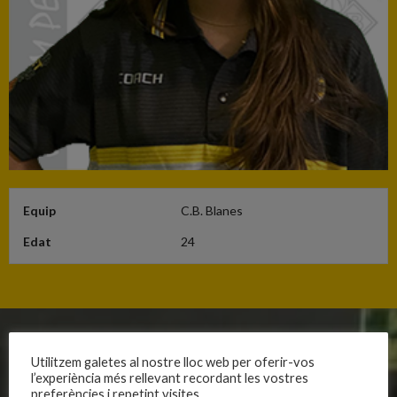
Equip
C.B. Blanes
Edat
24
CLUB
EQUIPS
Utilitzem galetes al nostre lloc web per oferir-vos
l’experiència més rellevant recordant les vostres
Història
Primer equip masculí
preferències i repetint visites.