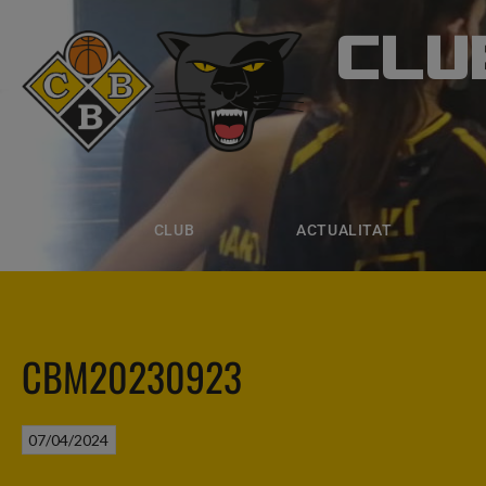
CLU
CLUB B
CLUB
ACTUALITAT
EQUIPS
CLUB
ACTUALITAT
CBM20230923
07/04/2024