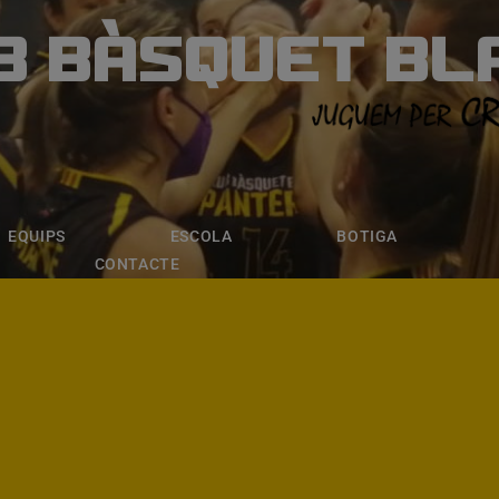
B BÀSQUET BL
ÀSQUET BLANE
ESCOLA
BOTIGA
INSCRIPCI
EQUIPS
ESCOLA
BOTIGA
CONTACTE