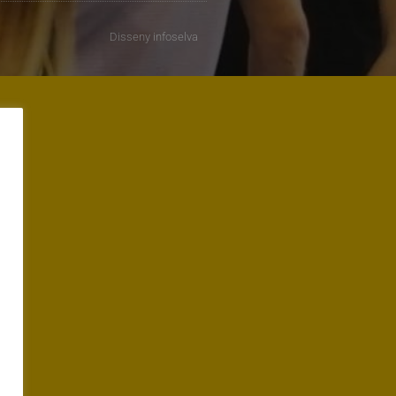
Disseny
infoselva