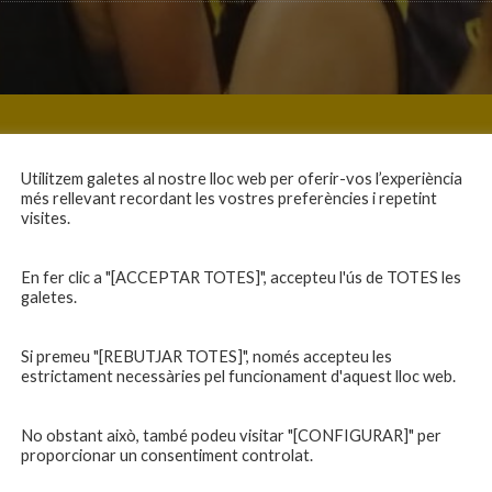
Utilitzem galetes al nostre lloc web per oferir-vos l’experiència
més rellevant recordant les vostres preferències i repetint
visites.
En fer clic a "[ACCEPTAR TOTES]", accepteu l'ús de TOTES les
galetes.
Si premeu "[REBUTJAR TOTES]", només accepteu les
estrictament necessàries pel funcionament d'aquest lloc web.
No obstant això, també podeu visitar "[CONFIGURAR]" per
proporcionar un consentiment controlat.