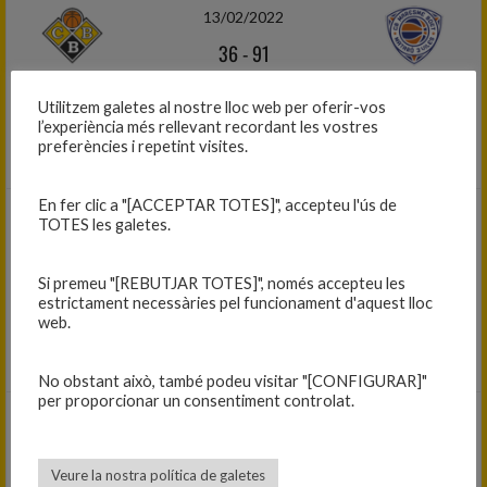
13/02/2022
36
-
91
C.C. Cadet Fem. 1r Any - Primera
Utilitzem galetes al nostre lloc web per oferir-vos
Fase - Grup 3
l’experiència més rellevant recordant les vostres
C.B. BLANES — M. BOET MATARÓ 3 V.
preferències i repetint visites.
En fer clic a "[ACCEPTAR TOTES]", accepteu l'ús de
26/02/2022
TOTES les galetes.
73
-
24
Si premeu "[REBUTJAR TOTES]", només accepteu les
C.C. Cadet Fem. 1r Any - Primera
estrictament necessàries pel funcionament d'aquest lloc
Fase - Grup 3
web.
GEIEG UNI GIRONA — C.B. BLANES
No obstant això, també podeu visitar "[CONFIGURAR]"
per proporcionar un consentiment controlat.
27/02/2022
46
-
31
Veure la nostra política de galetes