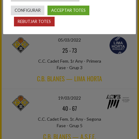
C.C. Cadet Fem. 1r Any - Primera
Fase - Grup 3
CONFIGURAR
ACCEPTAR TOTES
C.J.E. TERRASSA — C.B. BLANES
REBUTJAR TOTES
05/03/2022
25
-
73
C.C. Cadet Fem. 1r Any - Primera
Fase - Grup 3
C.B. BLANES — LIMA HORTA
19/03/2022
40
-
67
C.C. Cadet Fem. 1r. Any - Segona
Fase - Grup 5
C.B. BLANES — A.S.F.E.