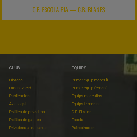
C.E. ESCOLA PIA — C.B. BLANES
CLUB
EQUIPS
Història
Primer equip masculí
Organització
Primer equip femení
Publicacions
Equips masculins
Avís legal
Equips femenins
Política de privadesa
C.E. El Vilar
Política de galetes
Escola
Privadesa a les xarxes
Patrocinadors