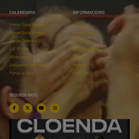
CALENDARIS
INFORMACIONS
Primer Equip Masculí
Actualitat
Primer Equip Femení
Inscripcions
Equips federats
Botiga
C.E. El Vilar
Documentació
Altres equips
Playoff
Categories inferiors
Intranet
Partits a casa
Contacte
SEGUEIX-NOS