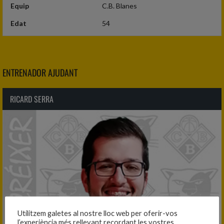
Equip
C.B. Blanes
Edat
54
ENTRENADOR AJUDANT
RICARD SERRA
Utilitzem galetes al nostre lloc web per oferir-vos
l’experiència més rellevant recordant les vostres