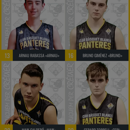
13
16
ARNAU RABASSA «ARNAU»
BRUNO GIMÉNEZ «BRUNO»
MAIK CALDERÓ «MAIK»
GERARD TORRELL «GERI»