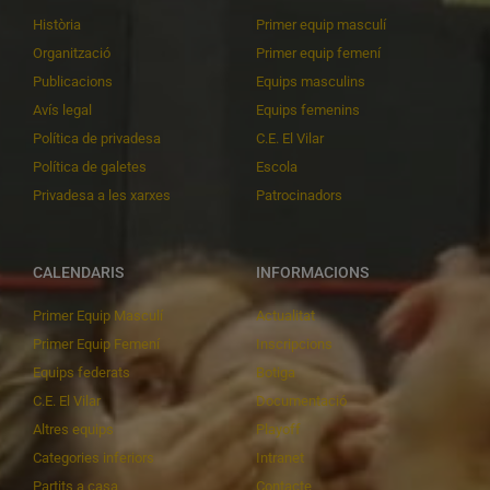
Història
Primer equip masculí
Organització
Primer equip femení
Publicacions
Equips masculins
Avís legal
Equips femenins
Política de privadesa
C.E. El Vilar
Política de galetes
Escola
Privadesa a les xarxes
Patrocinadors
CALENDARIS
INFORMACIONS
Primer Equip Masculí
Actualitat
Primer Equip Femení
Inscripcions
Equips federats
Botiga
C.E. El Vilar
Documentació
Altres equips
Playoff
Categories inferiors
Intranet
Partits a casa
Contacte