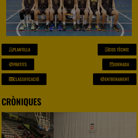
PLANTILLA
COS TÈCNIC
PARTITS
JORNADA
CLASSIFICACIÓ
ENTRENAMENT
CRÒNIQUES