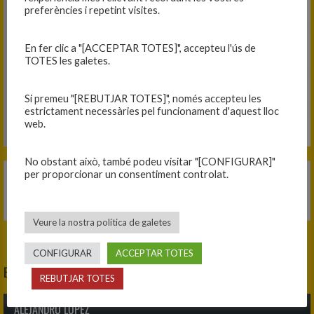
preferències i repetint visites.
En fer clic a "[ACCEPTAR TOTES]", accepteu l'ús de
TOTES les galetes.
Si premeu "[REBUTJAR TOTES]", només accepteu les
estrictament necessàries pel funcionament d'aquest lloc
web.
No obstant això, també podeu visitar "[CONFIGURAR]"
per proporcionar un consentiment controlat.
Equip
C.B. Blanes
Edat
28
Veure la nostra política de galetes
CONFIGURAR
ACCEPTAR TOTES
ENTRENADOR AJUDANT
REBUTJAR TOTES
ALEJANDRO LÓPEZ