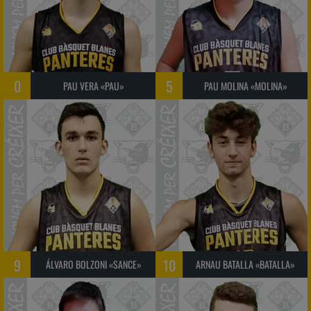
0
5
PAU VERA «PAU»
PAU MOLINA «MOLINA»
9
10
ÁLVARO BOLZONI «SANCE»
ARNAU BATALLA «BATALLA»