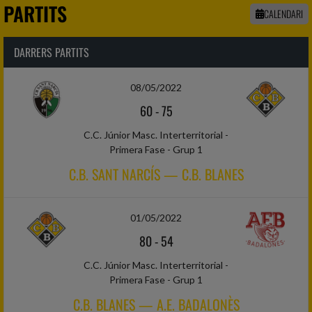
PARTITS
CALENDARI
DARRERS PARTITS
08/05/2022
60
-
75
C.C. Júnior Masc. Interterritorial -
Primera Fase - Grup 1
C.B. SANT NARCÍS — C.B. BLANES
01/05/2022
80
-
54
C.C. Júnior Masc. Interterritorial -
Primera Fase - Grup 1
C.B. BLANES — A.E. BADALONÈS