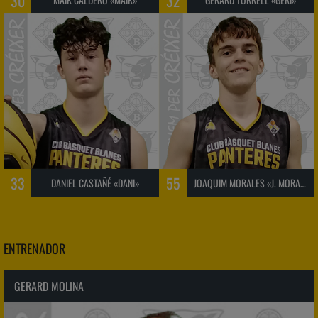
30
32
33
55
DANIEL CASTAÑÉ «DANI»
JOAQUIM MORALES «J. MORALES»
ENTRENADOR
GERARD MOLINA