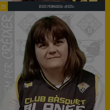
29
JESÚS PEDRAGOSA «JESÚS»