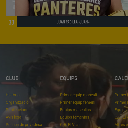
33
JUAN PADILLA «JUAN»
CLUB
EQUIPS
CALE
Història
Primer equip masculí
Primer 
Organització
Primer equip femení
Primer 
Publicacions
Equips masculins
Equips 
Avís legal
Equips femenins
C.E. El 
Política de privadesa
C.E. El Vilar
Altres 