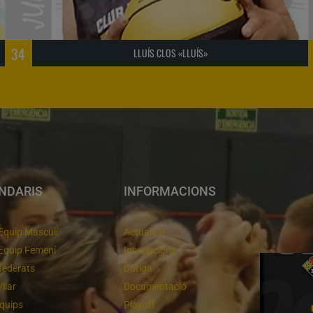
34
LLUÍS CLOS «LLUÍS»
NDARIS
INFORMACIONS
Equip Masculí
Actualitat
Equip Femení
Inscripcions
federats
Botiga
Vilar
Documentació
equips
Playoff