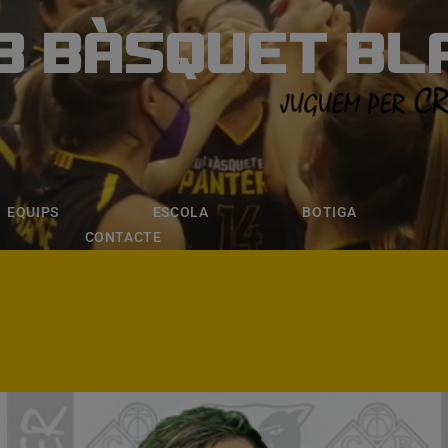
B BÀSQUET BL
ÀSQUET BLANE
ESCOLA
BOTIGA
INSCRIPCI
EQUIPS
ESCOLA
BOTIGA
CONTACTE