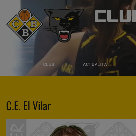
CLU
CLUB B
CLUB
ACTUALITAT
EQUIPS
CLUB
ACTUALITAT
C.E. El Vilar