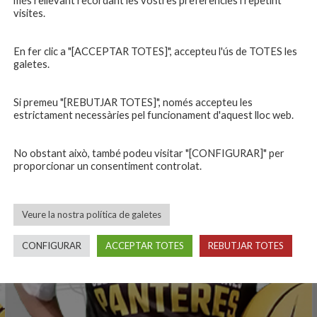
13
ERIC GARCIA «ERIC»
més rellevant recordant les vostres preferències i repetint
visites.
En fer clic a "[ACCEPTAR TOTES]", accepteu l'ús de TOTES les
galetes.
Si premeu "[REBUTJAR TOTES]", només accepteu les
estrictament necessàries pel funcionament d'aquest lloc web.
No obstant això, també podeu visitar "[CONFIGURAR]" per
proporcionar un consentiment controlat.
Veure la nostra política de galetes
CONFIGURAR
ACCEPTAR TOTES
REBUTJAR TOTES