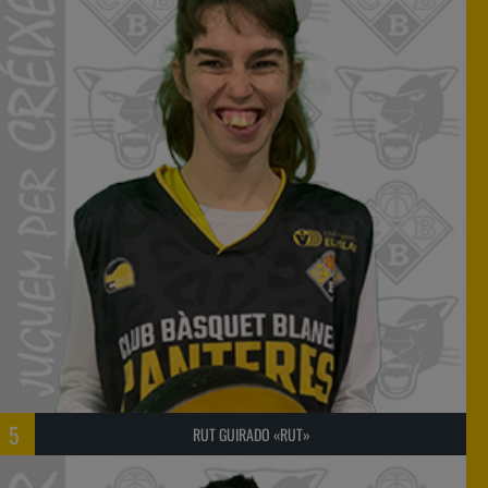
5
RUT GUIRADO «RUT»