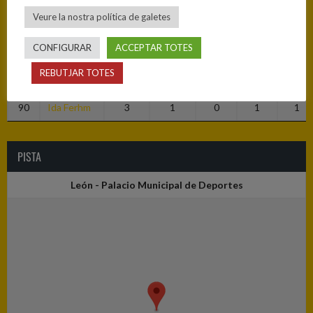
24
Laura Soria
13
1
1
3
0
Veure la nostra política de galetes
33
Carla
5
1
0
2
0
CONFIGURAR
ACCEPTAR TOTES
Martinez
REBUTJAR TOTES
39
Clara Diaz
0
0
0
2
1
90
Ida Ferhm
3
1
0
1
1
PISTA
León - Palacio Municipal de Deportes