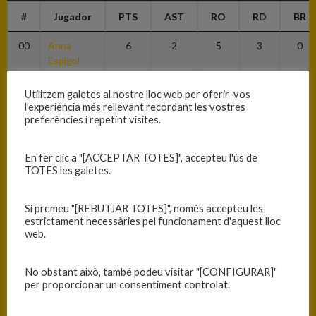
#
Jugador
PTS
AST
RO
RD
BR
00
Anna
6
2
5
3
0
Espigol
7
Marina
10
0
2
6
3
Utilitzem galetes al nostre lloc web per oferir-vos
Serra
l’experiència més rellevant recordant les vostres
preferències i repetint visites.
10
Judit Ortiz
2
3
0
7
4
En fer clic a "[ACCEPTAR TOTES]", accepteu l'ús de
14
Júlia
0
0
1
1
0
TOTES les galetes.
Juvanteny
15
Thais
1
1
1
1
0
Si premeu "[REBUTJAR TOTES]", només accepteu les
Morales
estrictament necessàries pel funcionament d'aquest lloc
web.
20
Mariona
5
2
0
2
1
Bonilla
No obstant això, també podeu visitar "[CONFIGURAR]"
per proporcionar un consentiment controlat.
21
Elsa
6
1
1
4
1
Kubala