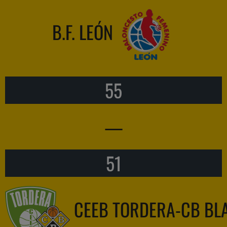
B.F. LEÓN
55
—
51
CEEB TORDERA-CB BL