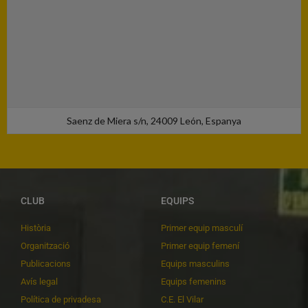
Saenz de Miera s/n, 24009 León, Espanya
CLUB
EQUIPS
Història
Primer equip masculí
Organització
Primer equip femení
Publicacions
Equips masculins
Avís legal
Equips femenins
Política de privadesa
C.E. El Vilar