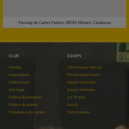
Passeig de Carles Padrós, 08301 Mataró, Catalunya
CLUB
EQUIPS
Història
Primer equip masculí
Organització
Primer equip femení
Publicacions
Equips masculins
Avís legal
Equips femenins
Política de privadesa
C.E. El Vilar
Política de galetes
Escola
Privadesa a les xarxes
Patrocinadors