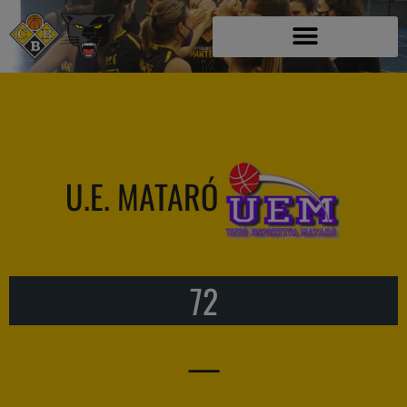
U.E. MATARÓ
72
—