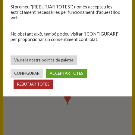
Martinez
Si premeu "[REBUTJAR TOTES]", només accepteu les
estrictament necessàries pel funcionament d'aquest lloc
39
Clara Diaz
0
0
0
0
0
web.
No obstant això, també podeu visitar "[CONFIGURAR]"
PISTA
per proporcionar un consentiment controlat.
Mataró - Palau d'Esports Josep Mora
Veure la nostra política de galetes
CONFIGURAR
ACCEPTAR TOTES
REBUTJAR TOTES