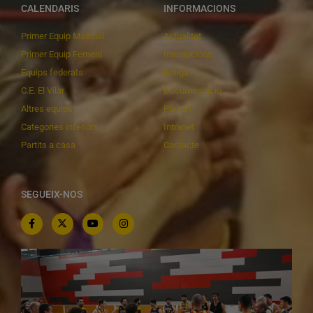
CALENDARIS
INFORMACIONS
Primer Equip Masculí
Actualitat
Primer Equip Femení
Inscripcions
Equips federats
Botiga
C.E. El Vilar
Documentació
Altres equips
Playoff
Categories inferiors
Intranet
Partits a casa
Contacte
SEGUEIX-NOS