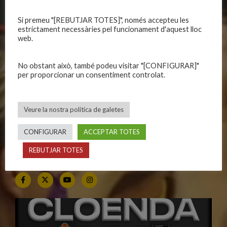
Si premeu "[REBUTJAR TOTES]", només accepteu les
CALENDARIS
INFORMACIONS
estrictament necessàries pel funcionament d'aquest lloc
web.
Primer Equip Masculí
Actualitat
Primer Equip Femení
Inscripcions
No obstant això, també podeu visitar "[CONFIGURAR]"
Equips federats
Botiga
per proporcionar un consentiment controlat.
C.E. El Vilar
Documentació
Altres equips
Playoff
Veure la nostra política de galetes
Categories inferiors
Intranet
Partits a casa
Contacte
CONFIGURAR
ACCEPTAR TOTES
REBUTJAR TOTES
SEGUEIX-NOS