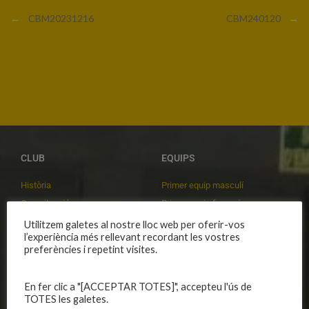
←
CBM20231216
CBM240120
→
CLUB
EQUIPS
Història
Primer equip masculí
Organització
Primer equip femení
Publicacions
Equips masculins
Utilitzem galetes al nostre lloc web per oferir-vos
l’experiència més rellevant recordant les vostres
Avís legal
Equips femenins
preferències i repetint visites.
Política de privadesa
C.E. El Vilar
Política de galetes
Escola
En fer clic a "[ACCEPTAR TOTES]", accepteu l'ús de
Privadesa a les xarxes
Patrocinadors
TOTES les galetes.