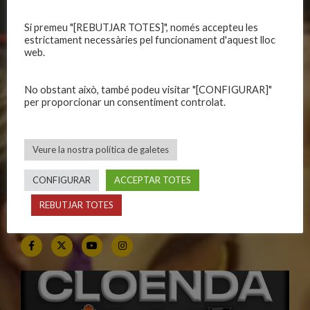
Si premeu "[REBUTJAR TOTES]", només accepteu les
CALENDARIS
INFORMACIONS
estrictament necessàries pel funcionament d'aquest lloc
web.
Primer Equip Masculí
Actualitat
Primer Equip Femení
Inscripcions
No obstant això, també podeu visitar "[CONFIGURAR]"
Equips federats
Botiga
per proporcionar un consentiment controlat.
C.E. El Vilar
Documentació
Altres equips
Playoff
Veure la nostra política de galetes
Categories inferiors
Intranet
Partits a casa
Contacte
CONFIGURAR
ACCEPTAR TOTES
REBUTJAR TOTES
SEGUEIX-NOS