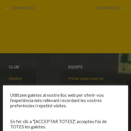
←
CBM240113
CBM240203
→
CLUB
EQUIPS
Història
Primer equip masculí
Organització
Primer equip femení
Publicacions
Equips masculins
Utilitzem galetes al nostre lloc web per oferir-vos
l’experiència més rellevant recordant les vostres
Avís legal
Equips femenins
preferències i repetint visites.
Política de privadesa
C.E. El Vilar
Política de galetes
Escola
En fer clic a "[ACCEPTAR TOTES]", accepteu l'ús de
Privadesa a les xarxes
Patrocinadors
TOTES les galetes.