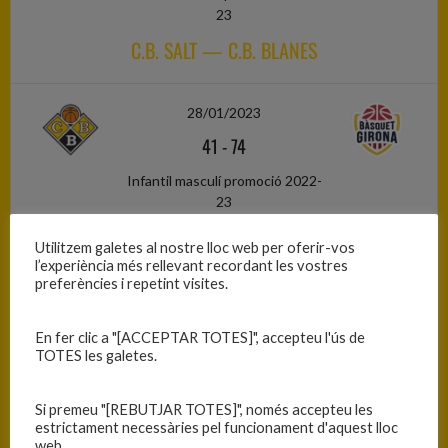
23
C.B. SALT — C.B. BLANES
28/01/2023
41
-
74
Infantil masculí promoció 2022-
23
C.B. BLANES — BÀSQUET GIRONA
Utilitzem galetes al nostre lloc web per oferir-vos
l’experiència més rellevant recordant les vostres
preferències i repetint visites.
04/02/2023
54
-
33
En fer clic a "[ACCEPTAR TOTES]", accepteu l'ús de
TOTES les galetes.
Infantil masculí promoció 2022-
23
Si premeu "[REBUTJAR TOTES]", només accepteu les
C.B. ADEPAF — C.B. BLANES
estrictament necessàries pel funcionament d'aquest lloc
web.