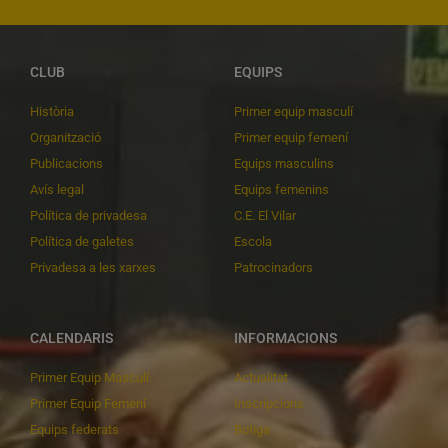
CLUB
EQUIPS
Història
Primer equip masculí
Organització
Primer equip femení
Publicacions
Equips masculins
Avís legal
Equips femenins
Política de privadesa
C.E. El Vilar
Política de galetes
Escola
Privadesa a les xarxes
Patrocinadors
CALENDARIS
INFORMACIONS
Primer Equip Masculí
Actualitat
Primer Equip Femení
Inscripcions
Equips federats
Botiga