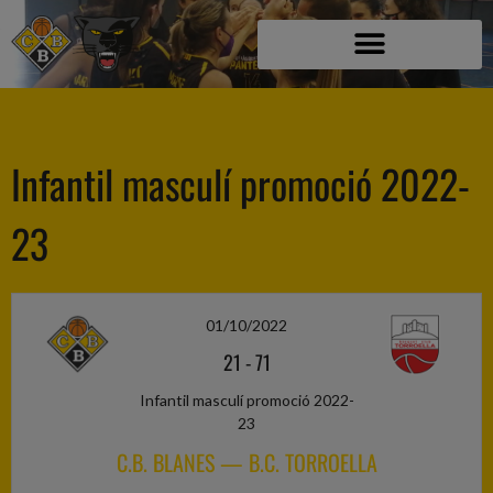
Infantil masculí promoció 2022-
23
01/10/2022
21
-
71
Infantil masculí promoció 2022-
23
C.B. BLANES — B.C. TORROELLA