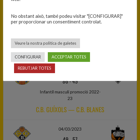
11/02/2023
No obstant això, també podeu visitar "[CONFIGURAR]"
31
-
57
per proporcionar un consentiment controlat.
Infantil masculí promoció 2022-
23
Veure la nostra política de galetes
C.B. BLANES — C.B. OLOT
CONFIGURAR
ACCEPTAR TOTES
REBUTJAR TOTES
25/02/2023
86
-
49
Infantil masculí promoció 2022-
23
C.B. GUÍXOLS — C.B. BLANES
04/03/2023
49
-
57