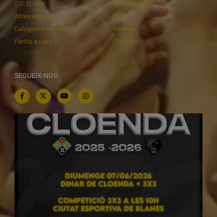
C.E. El Vilar
Documentació
Altres equips
Playoff
Categories inferiors
Intranet
Partits a casa
Contacte
SEGUEIX-NOS