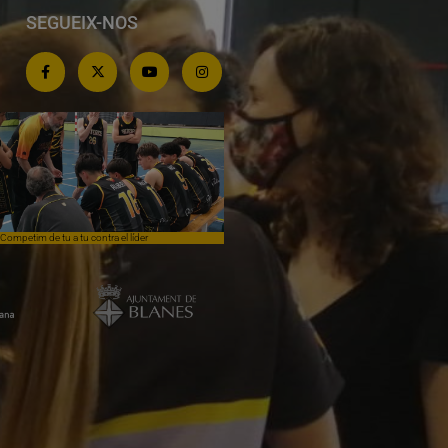
SEGUEIX-NOS
Competim de tu a tu contra el líder
Èpica lluita sense premi