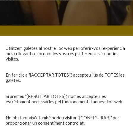
Utilitzem galetes al nostre lloc web per oferir-vos l’experiència
més rellevant recordant les vostres preferències i repetint
visites.
En fer clic a "[ACCEPTAR TOTES]", accepteu l'ús de TOTES les
galetes.
Si premeu "[REBUTJAR TOTES]", només accepteu les
estrictament necessàries pel funcionament d'aquest lloc web.
No obstant això, també podeu visitar "[CONFIGURAR]" per
proporcionar un consentiment controlat.