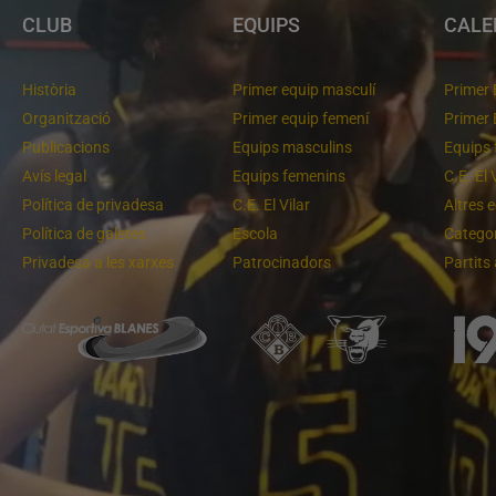
CLUB
EQUIPS
CALE
Història
Primer equip masculí
Primer 
Organització
Primer equip femení
Primer 
Publicacions
Equips masculins
Equips 
Avís legal
Equips femenins
C.E. El 
Política de privadesa
C.E. El Vilar
Altres 
Política de galetes
Escola
Categor
Privadesa a les xarxes
Patrocinadors
Partits
Un final rodó
Cloenda de temporada