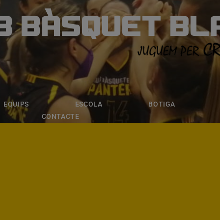
B BÀSQUET BL
ÀSQUET BLANE
ESCOLA
BOTIGA
INSCRIPCI
EQUIPS
ESCOLA
BOTIGA
CONTACTE