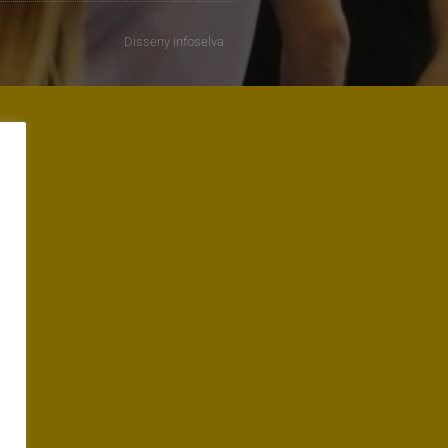
Disseny
infoselva