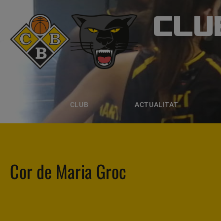
CLU
CLUB B
CLUB
ACTUALITAT
EQUIPS
CLUB
ACTUALITAT
Cor de Maria Groc