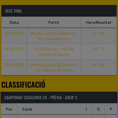
FASE FINAL
Data
Partit
Hora/Resultat
02/06/2024
Muralla Òptica C.B. Blanes —
73 - 66
S.E. Casal Vilafranca
01/06/2024
Reus Deportiu — Muralla
62 - 59
Òptica C.B. Blanes
25/05/2024
Muralla Òptica C.B. Blanes —
80 - 66
C.B. Vilanova del Vallès
CLASSIFICACIÓ
CAMPIONAT CATALUNYA 2A - PRÈVIA - GRUP 3
Pos
Equip
J
G
P