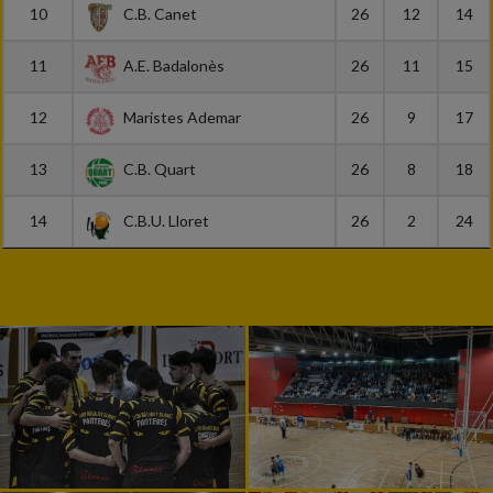
10
C.B. Canet
26
12
14
11
A.E. Badalonès
26
11
15
12
Maristes Ademar
26
9
17
13
C.B. Quart
26
8
18
14
C.B.U. Lloret
26
2
24