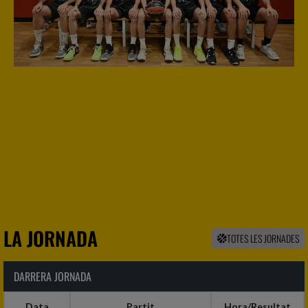
LA JORNADA
TOTES LES JORNADES
DARRERA JORNADA
Data
Partit
Hora/Resultat