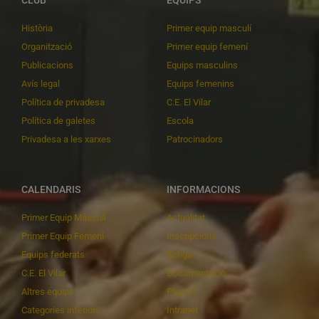
Història
Primer equip masculí
Organització
Primer equip femení
Publicacions
Equips masculins
Avís legal
Equips femenins
Política de privadesa
C.E. El Vilar
Política de galetes
Escola
Privadesa a les xarxes
Patrocinadors
CALENDARIS
INFORMACIONS
Primer Equip Masculí
Actualitat
Primer Equip Femení
Inscripcions
Equips federats
Botiga
C.E. El Vilar
Documentació
Altres equips
Playoff
Categories inferiors
Intranet