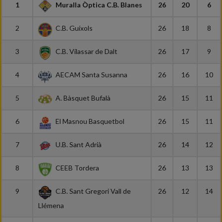
1
Muralla Òptica C.B. Blanes
26
20
6
2
C.B. Guíxols
26
18
8
3
C.B. Vilassar de Dalt
26
17
9
4
AECAM Santa Susanna
26
16
10
5
A. Bàsquet Bufalà
26
15
11
6
El Masnou Basquetbol
26
15
11
7
U.B. Sant Adrià
26
14
12
8
CEEB Tordera
26
13
13
9
C.B. Sant Gregori Vall de
26
12
14
Llémena