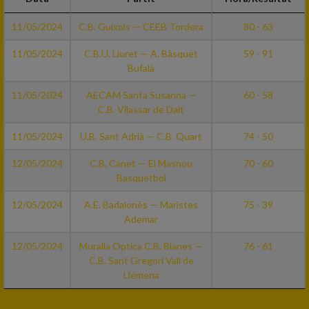
11/05/2024
C.B. Guíxols — CEEB Tordera
80 - 63
11/05/2024
C.B.U. Lloret — A. Bàsquet
59 - 91
Bufalà
11/05/2024
AECAM Santa Susanna —
60 - 58
C.B. Vilassar de Dalt
11/05/2024
U.B. Sant Adrià — C.B. Quart
74 - 50
12/05/2024
C.B. Canet — El Masnou
70 - 60
Basquetbol
12/05/2024
A.E. Badalonès — Maristes
75 - 39
Ademar
12/05/2024
Muralla Òptica C.B. Blanes —
76 - 61
C.B. Sant Gregori Vall de
Llémena