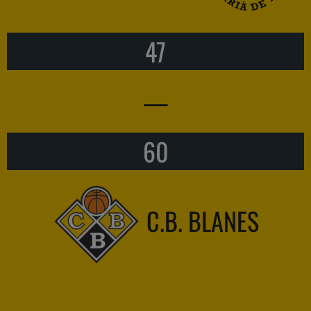
47
—
60
C.B. BLANES