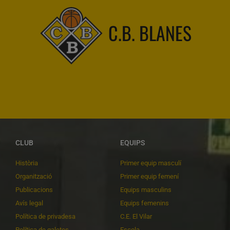
C.B. BLANES
CLUB
EQUIPS
Història
Primer equip masculí
Organització
Primer equip femení
Publicacions
Equips masculins
Avís legal
Equips femenins
Política de privadesa
C.E. El Vilar
Política de galetes
Escola