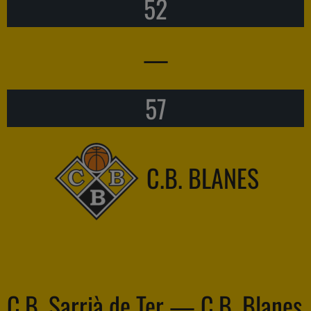
52
—
57
C.B. BLANES
C.B. Sarrià de Ter — C.B. Blanes