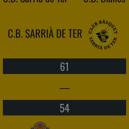
C.B. SARRIÀ DE TER
61
—
54