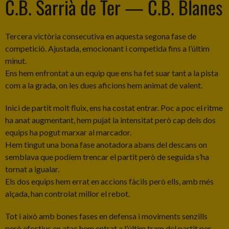
C.B. Sarrià de Ter — C.B. Blanes
Tercera victòria consecutiva en aquesta segona fase de
competició. Ajustada, emocionant i competida fins a l’últim
minut.
Ens hem enfrontat a un equip que ens ha fet suar tant a la pista
com a la grada, on les dues aficions hem animat de valent.
Inici de partit molt fluix, ens ha costat entrar. Poc a poc el ritme
ha anat augmentant, hem pujat la intensitat però cap dels dos
equips ha pogut marxar al marcador.
Hem tingut una bona fase anotadora abans del descans on
semblava que podíem trencar el partit però de seguida s’ha
tornat a igualar.
Els dos equips hem errat en accions fàcils però ells, amb més
alçada, han controlat millor el rebot.
Tot i això amb bones fases en defensa i moviments senzills
però efectius en atac hem entrat a l’últim tram del partit per