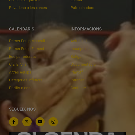
Privadesa a les xarxes
Patrocinadors
CALENDARIS
INFORMACIONS
Primer Equip Masculí
Actualitat
Primer Equip Femení
Inscripcions
Equips federats
Botiga
C.E. El Vilar
Documentació
Altres equips
Playoff
Categories inferiors
Intranet
Partits a casa
Contacte
SEGUEIX-NOS