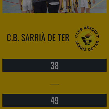
C.B. SARRIÀ DE TER
38
—
49