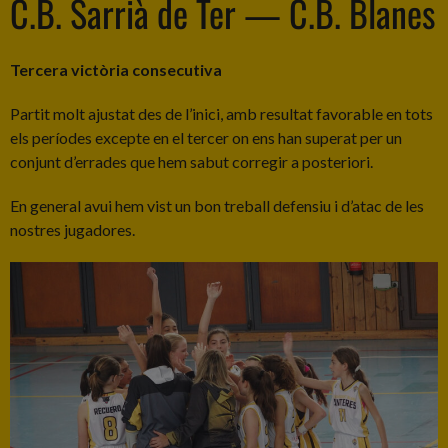
C.B. Sarrià de Ter — C.B. Blanes
Tercera victòria consecutiva
Partit molt ajustat des de l’inici, amb resultat favorable en tots
els períodes excepte en el tercer on ens han superat per un
conjunt d’errades que hem sabut corregir a posteriori.
En general avui hem vist un bon treball defensiu i d’atac de les
nostres jugadores.