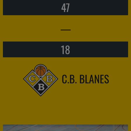
47
—
18
C.B. BLANES