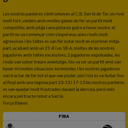
Les nostres panteres s’enfrontaven al C.B. Sarrià de Ter, un rival
molt fort, veníem amb moltes ganes de fer un partit molt
competitiu, amb pluja i una pista no gaire a favor nostre, el
partit no va començar com s’esperava, unes rivals molt
agressives i les faltes es van fer notar molt en el primer mitja
part, acabant amb un 21-8 i un 18-6, moltes de les nostres
jugadores amb faltes excessives, 2 jugadores expulsades, les
rivals van saber treure avantatge. No va ser un partit amè van
haver-hi moltes situacions incòmodes i les nostres jugadores
van tractar de fer tot el que van poder, així i tot es va lluitar fins
al final amb una segona part 23-13 i 17-13 les nostres panteres
es van quedar molt frustrades davant la derrota, però més
encara pel tracte rebut a Sarrià.
Força Blanes