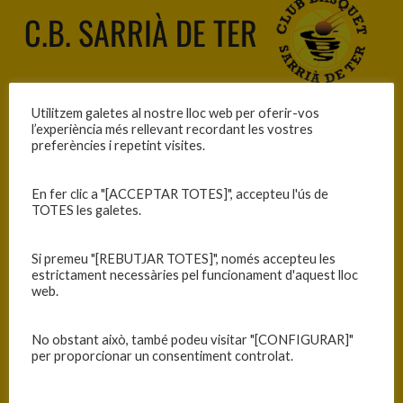
C.B. SARRIÀ DE TER
Utilitzem galetes al nostre lloc web per oferir-vos
24
l’experiència més rellevant recordant les vostres
preferències i repetint visites.
—
En fer clic a "[ACCEPTAR TOTES]", accepteu l'ús de
TOTES les galetes.
76
Si premeu "[REBUTJAR TOTES]", només accepteu les
estrictament necessàries pel funcionament d'aquest lloc
web.
C.B. BLANES
No obstant això, també podeu visitar "[CONFIGURAR]"
per proporcionar un consentiment controlat.