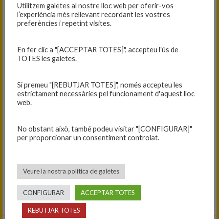
72
-
44
Utilitzem galetes al nostre lloc web per oferir-vos
l’experiència més rellevant recordant les vostres
Primer equip femení 2022-23
preferències i repetint visites.
B.C. FONTAJAU — CEIGRUP C.B. BLANES
En fer clic a "[ACCEPTAR TOTES]", accepteu l'ús de
TOTES les galetes.
20/05/2023
49
-
48
Si premeu "[REBUTJAR TOTES]", només accepteu les
estrictament necessàries pel funcionament d'aquest lloc
Júnior A femení 2022-23
web.
C.B. SALT — TECNOCASA C.B. BLANES A
No obstant això, també podeu visitar "[CONFIGURAR]"
per proporcionar un consentiment controlat.
20/05/2023
60
-
51
Veure la nostra política de galetes
Sots 25 masculí 2022-23
CONFIGURAR
ACCEPTAR TOTES
C.B. HOSTALRIC — C.B. BLANES
REBUTJAR TOTES