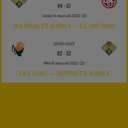
84
-
57
Júnior A masculí 2022-23
VILA DENTAL C.B. BLANES A — U.E. SANT CUGAT
20/05/2023
82
-
32
Mini B masculí 2022-23
C.B.U. LLORET — SHOPPINS C.B. BLANES B