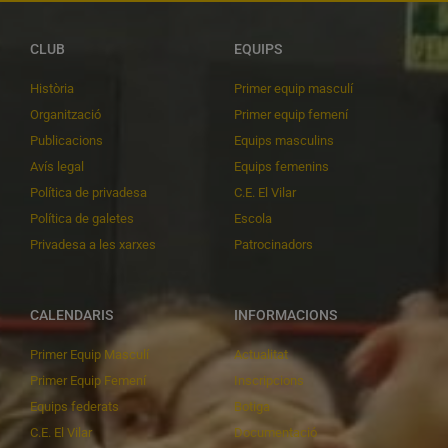
CLUB
EQUIPS
Història
Primer equip masculí
Organització
Primer equip femení
Publicacions
Equips masculins
Avís legal
Equips femenins
Política de privadesa
C.E. El Vilar
Política de galetes
Escola
Privadesa a les xarxes
Patrocinadors
CALENDARIS
INFORMACIONS
Primer Equip Masculí
Actualitat
Primer Equip Femení
Inscripcions
Equips federats
Botiga
C.E. El Vilar
Documentació