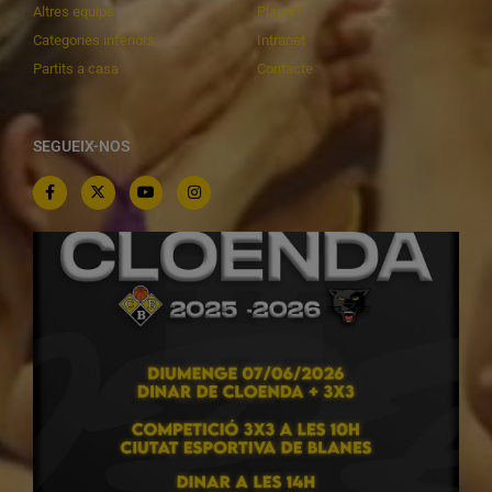
Altres equips
Playoff
Categories inferiors
Intranet
Partits a casa
Contacte
SEGUEIX-NOS