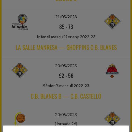
21/05/2023
85
-
76
Infantil masculí 1er any 2022-23
LA SALLE MANRESA — SHOPPINS C.B. BLANES
20/05/2023
92
-
56
Sènior B masculí 2022-23
C.B. BLANES B — C.B. CASTELLÓ
20/05/2023
(Jornada 26)