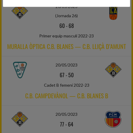
20/05/2023
(Jornada 26)
60
-
68
Primer equip masculí 2022-23
MURALLA ÒPTICA C.B. BLANES — C.B. LLIÇÀ D’AMUNT
20/05/2023
67
-
50
Cadet B femení 2022-23
C.B. CAMPDEVÀNOL — C.B. BLANES B
20/05/2023
77
-
64