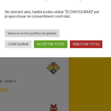
ANES
No obstant això, també podeu visitar "[CONFIGURAR]" per
proporcionar un consentiment controlat.
Veure la nostra política de galetes
ll B – Grup 1
CONFIGURAR
ACCEPTAR TOTES
REBUTJAR TOTES
 BLANES
al – Grup 3
ANES