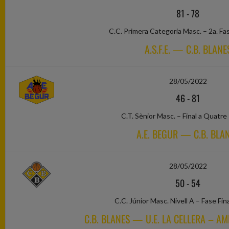
81
-
78
C.C. Primera Categoria Masc. – 2a. Fa
A.S.F.E. — C.B. BLANE
28/05/2022
46
-
81
C.T. Sènior Masc. – Final a Quatre
A.E. BEGUR — C.B. BLA
28/05/2022
50
-
54
C.C. Júnior Masc. Nivell A – Fase Fin
C.B. BLANES — U.E. LA CELLERA – AM