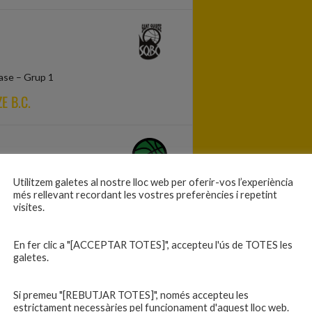
Fase – Grup 1
E B.C.
Utilitzem galetes al nostre lloc web per oferir-vos l’experiència
 – Grup 1
més rellevant recordant les vostres preferències i repetint
visites.
LT
En fer clic a "[ACCEPTAR TOTES]", accepteu l'ús de TOTES les
galetes.
Si premeu "[REBUTJAR TOTES]", només accepteu les
estrictament necessàries pel funcionament d'aquest lloc web.
ll B – Grup 1