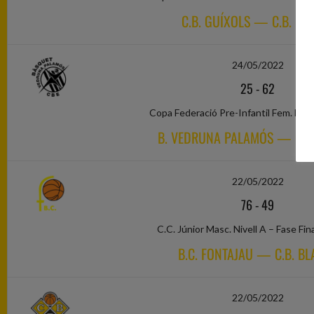
C.B. GUÍXOLS — C.B. BL
24/05/2022
25
-
62
Copa Federació Pre-Infantil Fem. Nive
B. VEDRUNA PALAMÓS — C.B.
22/05/2022
76
-
49
C.C. Júnior Masc. Nivell A – Fase Fin
B.C. FONTAJAU — C.B. BL
22/05/2022