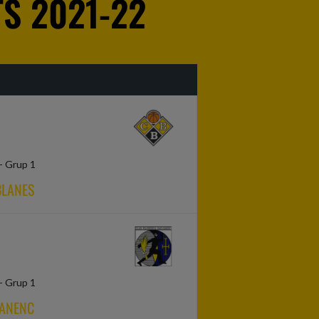
S 2021-22
 - Grup 1
BLANES
 - Grup 1
OANENC