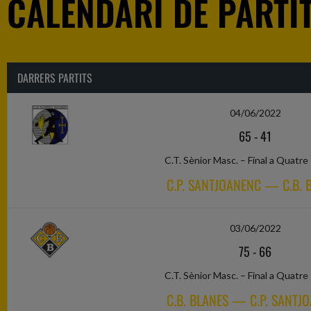
CALENDARI DE PARTIT
DARRERS PARTITS
04/06/2022
65
-
41
C.T. Sènior Masc. – Final a Quatre
C.P. SANTJOANENC — C.B. 
03/06/2022
75
-
66
C.T. Sènior Masc. – Final a Quatre
C.B. BLANES — C.P. SANTJ