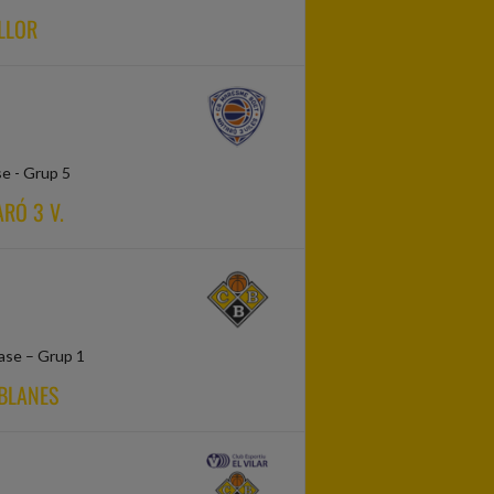
LLOR
se - Grup 5
RÓ 3 V.
Fase – Grup 1
 BLANES