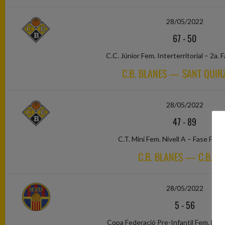
28/05/2022
67
-
50
C.C. Júnior Fem. Interterritorial – 2a. 
C.B. BLANES — SANT QUIRZ
28/05/2022
47
-
89
C.T. Mini Fem. Nivell A – Fase Final
C.B. BLANES — C.B. SA
28/05/2022
5
-
56
Copa Federació Pre-Infantil Fem. Nive