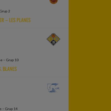
 Grup 2
ER – LES PLANES
se – Grup 10
. BLANES
e – Grup 14