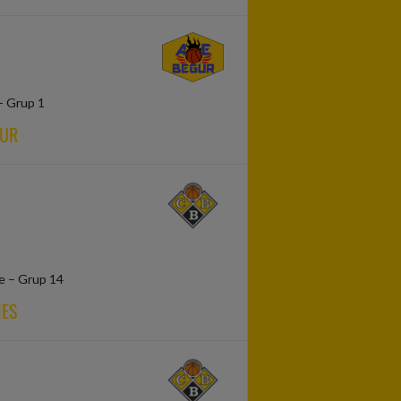
 - Grup 1
GUR
e – Grup 14
NES