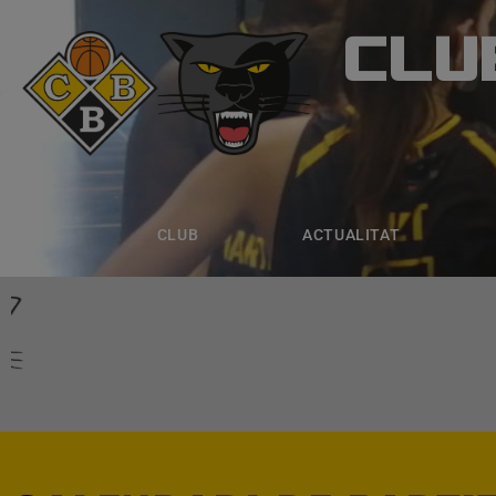
CLU
CLUB B
CLUB
ACTUALITAT
EQUIPS
CLUB
ACTUALITAT