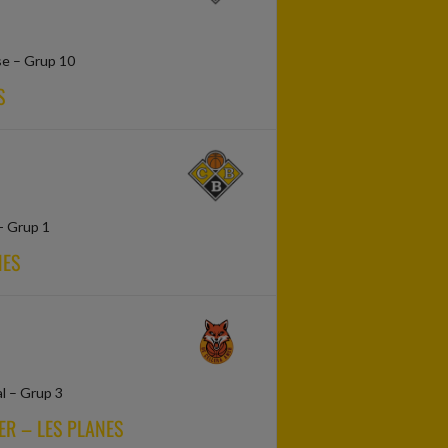
se – Grup 10
S
 - Grup 1
NES
al – Grup 3
ER – LES PLANES