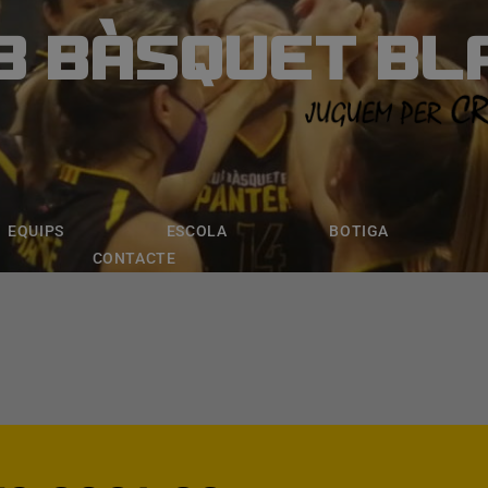
B BÀSQUET BL
ÀSQUET BLANE
ESCOLA
BOTIGA
INSCRIPCI
EQUIPS
ESCOLA
BOTIGA
CONTACTE
C.B. BLANES