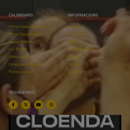
CALENDARIS
INFORMACIONS
Primer Equip Masculí
Actualitat
Primer Equip Femení
Inscripcions
Equips federats
Botiga
C.E. El Vilar
Documentació
Altres equips
Playoff
Categories inferiors
Intranet
Partits a casa
Contacte
SEGUEIX-NOS