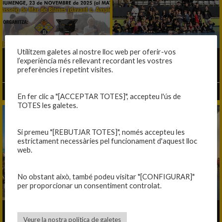
Utilitzem galetes al nostre lloc web per oferir-vos
l’experiència més rellevant recordant les vostres
DIUMENGE 23, 3×3 PER LA MARATÓ
TROBADA D’ESCOLETES
preferències i repetint visites.
14/11/2025
02/04/2025
En fer clic a "[ACCEPTAR TOTES]", accepteu l'ús de
TOTES les galetes.
Si premeu "[REBUTJAR TOTES]", només accepteu les
estrictament necessàries pel funcionament d'aquest lloc
web.
No obstant això, també podeu visitar "[CONFIGURAR]"
per proporcionar un consentiment controlat.
ÈXIT DE PARTICIPACIÓ AL 3×3 ESCOLAR
TERCERA TROBADA ESCOLAR
Veure la nostra política de galetes