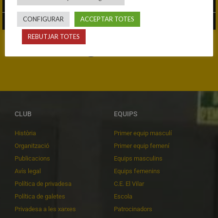
CONFIGURAR
ACCEPTAR TOTES
28/11/2024
25/01/2023
REBUTJAR TOTES
1
2
CLUB
EQUIPS
Història
Primer equip masculí
Organització
Primer equip femení
Publicacions
Equips masculins
Avís legal
Equips femenins
Política de privadesa
C.E. El Vilar
Política de galetes
Escola
Privadesa a les xarxes
Patrocinadors