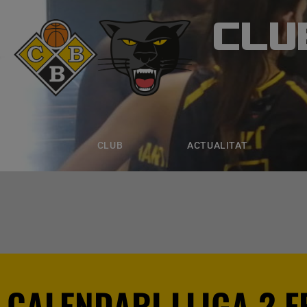
CLU
CLUB B
CLUB
ACTUALITAT
EQUIPS
CLUB
ACTUALITAT
CALENDARI LLIGA 2 F