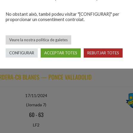
LF2
No obstant això, també podeu visitar "[CONFIGURAR]" per
NIBASKET — CEEB TORDERA-CB BLANES
proporcionar un consentiment controlat.
09/11/2024
Veure la nostra política de galetes
(Jornada 6)
CONFIGURAR
ACCEPTAR TOTES
REBUTJAR TOTES
68
-
47
LF2
RDERA-CB BLANES — PONCE VALLADOLID
17/11/2024
(Jornada 7)
60
-
63
LF2