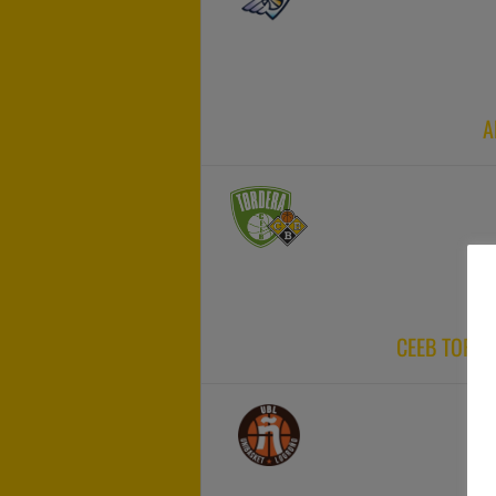
A
CEEB TORD