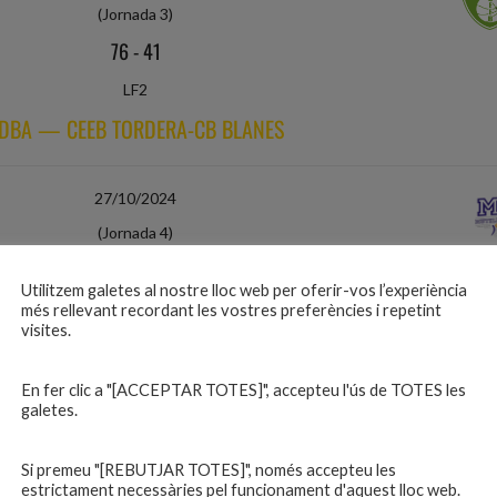
(Jornada 3)
76
-
41
LF2
DBA — CEEB TORDERA-CB BLANES
27/10/2024
(Jornada 4)
59
-
77
Utilitzem galetes al nostre lloc web per oferir-vos l’experiència
LF2
més rellevant recordant les vostres preferències i repetint
visites.
ERA-CB BLANES — ARANGUREN MUTILBASKET
En fer clic a "[ACCEPTAR TOTES]", accepteu l'ús de TOTES les
galetes.
02/11/2024
(Jornada 5)
Si premeu "[REBUTJAR TOTES]", només accepteu les
80
-
51
estrictament necessàries pel funcionament d'aquest lloc web.