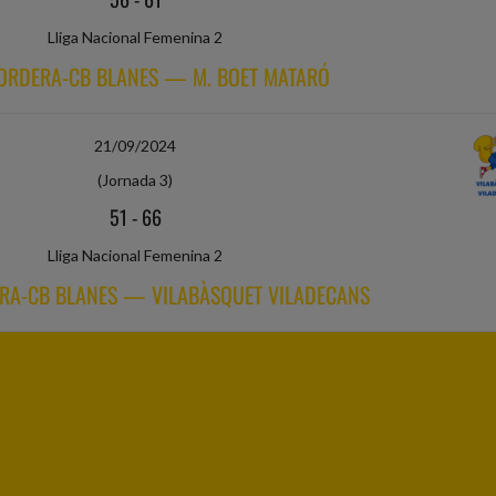
Lliga Nacional Femenina 2
TORDERA-CB BLANES — M. BOET MATARÓ
21/09/2024
(Jornada 3)
51
-
66
Lliga Nacional Femenina 2
ERA-CB BLANES — VILABÀSQUET VILADECANS