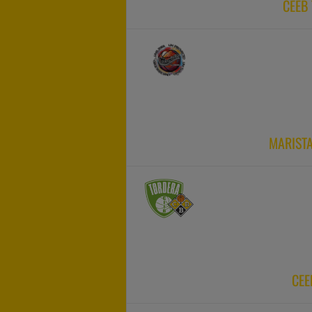
CEEB
MARIST
CEE