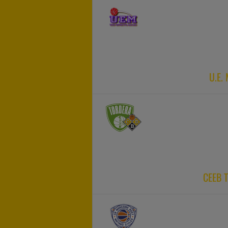
U.E.
CEEB 