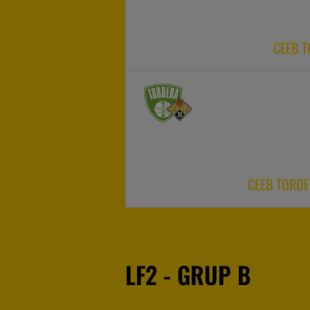
CEEB 
CEEB TORD
LF2 - GRUP B