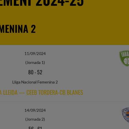
MENINA 2
11/09/2024
(Jornada 1)
80
-
52
Lliga Nacional Femenina 2
A LLEIDA — CEEB TORDERA-CB BLANES
14/09/2024
(Jornada 2)
56
-
61