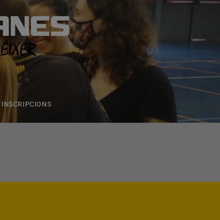
ANES
S
ONS
CONTACTE
INSCRIPCIONS
DERA - C.B. BLANES