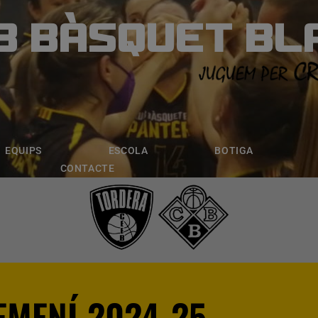
B BÀSQUET BL
ÀSQUET BLANE
ESCOLA
BOTIGA
INSCRIPCI
EQUIPS
ESCOLA
BOTIGA
CONTACTE
C.E.E.B TOR
EMENÍ 2024-25