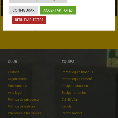
CONFIGURAR
ACCEPTAR TOTES
05/03/2026
26/02/2026
REBUTJAR TOTES
1
…
2
3
7
CLUB
EQUIPS
Història
Primer equip masculí
Organització
Primer equip femení
Publicacions
Equips masculins
Avís legal
Equips femenins
Política de privadesa
C.E. El Vilar
Política de galetes
Escola
Privadesa a les xarxes
Patrocinadors