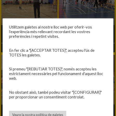
Utilitzem galetes al nostre lloc web per oferir-vos
l’experiència més rellevant recordant les vostres
EL PITJOR, EL MILLOR I EL CONTRARI
VICTÒRIA REVITALITZANT
preferències i repetint visites.
17/03/2026
10/03/2026
En fer clic a "[ACCEPTAR TOTES]", accepteu l'ús de
TOTES les galetes.
Si premeu "[REBUTJAR TOTES]", només accepteu les
estrictament necessàries pel funcionament d'aquest lloc
web.
No obstant això, també podeu visitar "[CONFIGURAR]"
per proporcionar un consentiment controlat.
CORRECTIU GANXÒ
A UN DIT DE LA VICTÒRIA
Veure la nostra política de galetes