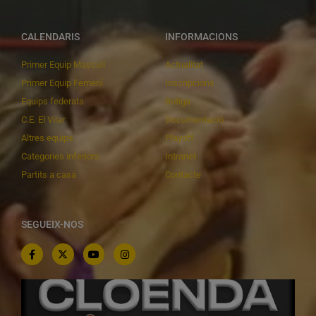
CALENDARIS
INFORMACIONS
Primer Equip Masculí
Actualitat
Primer Equip Femení
Inscripcions
Equips federats
Botiga
C.E. El Vilar
Documentació
Altres equips
Playoff
Categories inferiors
Intranet
Partits a casa
Contacte
SEGUEIX-NOS