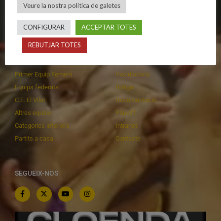
Veure la nostra política de galetes
Privadesa a les xarxes
Patrocinadors
CONFIGURAR
ACCEPTAR TOTES
CALENDARIS
INFORMACIONS
REBUTJAR TOTES
Primer Equip Masculí
Actualitat
Primer Equip Femení
Inscripcions
Equips federats
Botiga
C.E. El Vilar
Documentació
Altres equips
Playoff
Categories inferiors
Intranet
Partits a casa
Contacte
SEGUEIX-NOS