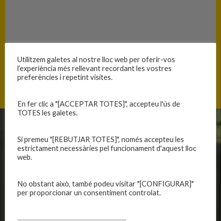
Utilitzem galetes al nostre lloc web per oferir-vos
l’experiència més rellevant recordant les vostres
Salut 24, 17300 Blanes, Catalunya
preferències i repetint visites.
En fer clic a "[ACCEPTAR TOTES]", accepteu l'ús de
TOTES les galetes.
CLUB
EQUIPS
Si premeu "[REBUTJAR TOTES]", només accepteu les
estrictament necessàries pel funcionament d'aquest lloc
Història
Primer equip masculí
web.
Organització
Primer equip femení
Publicacions
Equips masculins
No obstant això, també podeu visitar "[CONFIGURAR]"
Avís legal
Equips femenins
per proporcionar un consentiment controlat.
Política de privadesa
C.E. El Vilar
Política de galetes
Escola