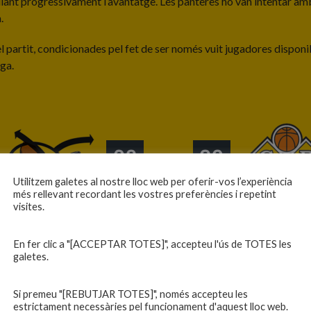
iant progressivament l’avantatge. Les panteres ho van intentar amb d
.
l partit, condicionades pel fet de ser només vuit jugadores dispon
iga.
68
—
30
Utilitzem galetes al nostre lloc web per oferir-vos l’experiència
més rellevant recordant les vostres preferències i repetint
visites.
En fer clic a "[ACCEPTAR TOTES]", accepteu l'ús de TOTES les
galetes.
Si premeu "[REBUTJAR TOTES]", només accepteu les
estrictament necessàries pel funcionament d'aquest lloc web.