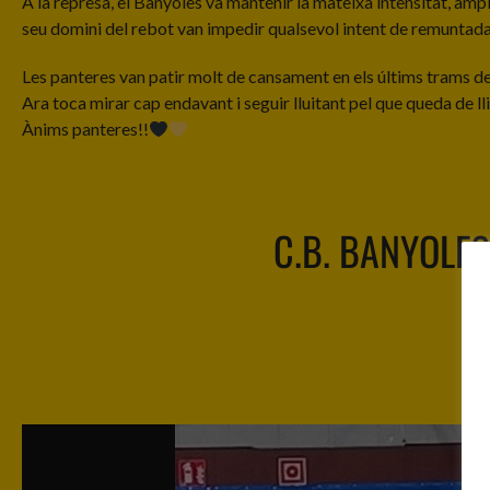
A la represa, el Banyoles va mantenir la mateixa intensitat, ampl
seu domini del rebot van impedir qualsevol intent de remuntada
Les panteres van patir molt de cansament en els últims trams de
Ara toca mirar cap endavant i seguir lluitant pel que queda de ll
Ànims panteres!!
C.B. BANYOLES