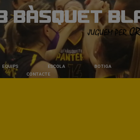
B BÀSQUET BL
ÀSQUET BLANE
ESCOLA
BOTIGA
INSCRIPCI
EQUIPS
ESCOLA
BOTIGA
CONTACTE