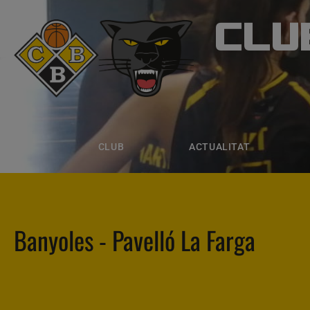
CLU
CLUB B
CLUB
ACTUALITAT
EQUIPS
CLUB
ACTUALITAT
Banyoles - Pavelló La Farga