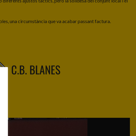
iferents ajustos tàctics, però la solidesa del conjunt local i el
ibles, una circumstància que va acabar passant factura.
C.B. BLANES