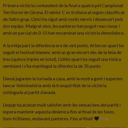
Primera victòria contundent de la final a quatre pel Campionat
Territorial de Girona. El sènior C es trobava al segon classificat
de l’altre grup. L’inici ha sigut amb molts nervis i desencert pels
dos equips. Malgrat això, les panteres han pogut reaccionar i
amb un parcial de 0-15 han encaminat una victòria demolidora.
A la mitja part la diferència era de vint punts. Al tercer quart ha
seguit el festival blanenc amb un gran encert des de la línia de
tres (quinze triples en total). L’últim quart ha seguit una tònica
semblant i s’ha mantingut la diferència de 35 punts.
Demà jugarem la tornada a casa, amb la nostra gent i esperem
tancar l’eliminatòria amb la tranquil·litat de la victòria
obtinguda al partit d’anada.
L’equip ha acabat molt satisfet amb les sensacions del partit i
espera mantenir aquesta dinàmica fins al final de les fases.
Som-hi Blanes, endavant panteres. Fins al final!