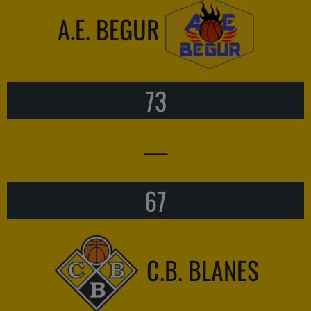
A.E. BEGUR
73
—
67
C.B. BLANES