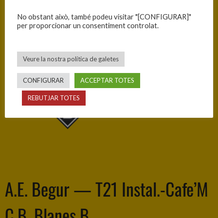
—
No obstant això, també podeu visitar "[CONFIGURAR]"
per proporcionar un consentiment controlat.
63
Veure la nostra política de galetes
CONFIGURAR
ACCEPTAR TOTES
C.B. BLANES
REBUTJAR TOTES
A.E. Begur — T21 Instal.-Cafe’M
C.B. Blanes B