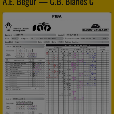
A.E. Begur — C.B. Blanes C