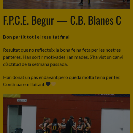
F.P.C.E. Begur — C.B. Blanes C
Bon partit tot i el resultat final
Resultat que no reflecteix la bona feina feta per les nostres
panteres. Han sortir motivades i animades. S’ha vist un canvi
d’actitud de la setmana passada.
Han donat un pas endavant però queda molta feina per fer.
Continuarem lluitant