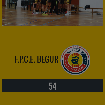
F.P.C.E. BEGUR
54
—