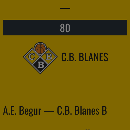
—
80
C.B. BLANES
A.E. Begur — C.B. Blanes B