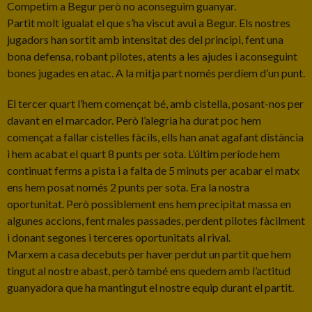
Competim a Begur però no aconseguim guanyar.
Partit molt igualat el que s’ha viscut avui a Begur. Els nostres
jugadors han sortit amb intensitat des del principi, fent una
bona defensa, robant pilotes, atents a les ajudes i aconseguint
bones jugades en atac. A la mitja part només perdíem d’un punt.
El tercer quart l’hem començat bé, amb cistella, posant-nos per
davant en el marcador. Però l’alegria ha durat poc hem
començat a fallar cistelles fàcils, ells han anat agafant distància
i hem acabat el quart 8 punts per sota. L’últim període hem
continuat ferms a pista i a falta de 5 minuts per acabar el matx
ens hem posat només 2 punts per sota. Era la nostra
oportunitat. Però possiblement ens hem precipitat massa en
algunes accions, fent males passades, perdent pilotes fàcilment
i donant segones i terceres oportunitats al rival.
Marxem a casa decebuts per haver perdut un partit que hem
tingut al nostre abast, però també ens quedem amb l’actitud
guanyadora que ha mantingut el nostre equip durant el partit.