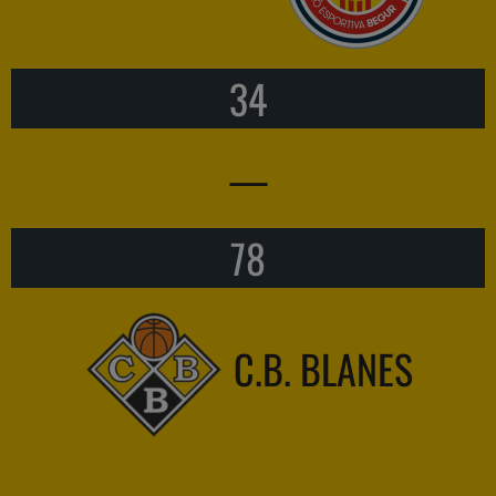
34
—
78
C.B. BLANES