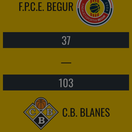
F.P.C.E. BEGUR
37
—
103
C.B. BLANES