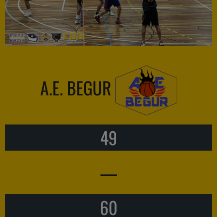
A.E. BEGUR
49
—
60