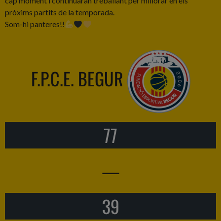
cap moment i continuaran treballant per millorar en els
pròxims partits de la temporada.
Som-hi panteres!!
F.P.C.E. BEGUR
77
—
39