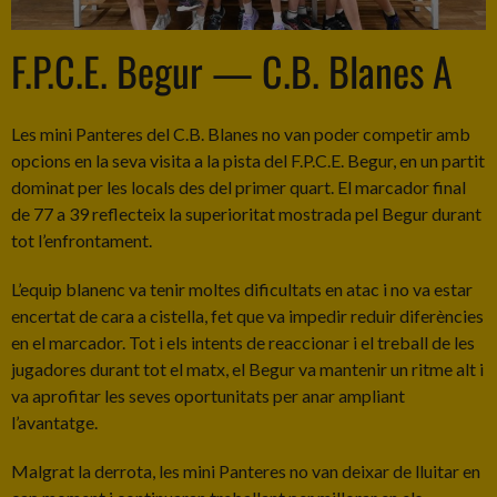
F.P.C.E. Begur — C.B. Blanes A
Les mini Panteres del C.B. Blanes no van poder competir amb
opcions en la seva visita a la pista del F.P.C.E. Begur, en un partit
dominat per les locals des del primer quart. El marcador final
de 77 a 39 reflecteix la superioritat mostrada pel Begur durant
tot l’enfrontament.
L’equip blanenc va tenir moltes dificultats en atac i no va estar
encertat de cara a cistella, fet que va impedir reduir diferències
en el marcador. Tot i els intents de reaccionar i el treball de les
jugadores durant tot el matx, el Begur va mantenir un ritme alt i
va aprofitar les seves oportunitats per anar ampliant
l’avantatge.
Malgrat la derrota, les mini Panteres no van deixar de lluitar en