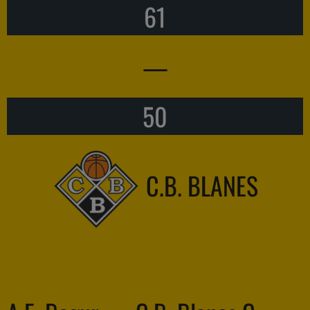
61
—
50
C.B. BLANES