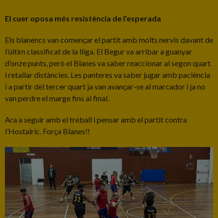
El cuer oposa més resistència de l’esperada
Els blanencs van començar el partit amb molts nervis davant de
l’últim classificat de la lliga. El Begur va arribar a guanyar
d’onze punts, però el Blanes va saber reaccionar al segon quart
i retallar distàncies. Les panteres va saber jugar amb paciència
i a partir del tercer quart ja van avançar-se al marcador i ja no
van perdre el marge fins al final.
Ara a seguir amb el treball i pensar amb el partit contra
l’Hostalric. Força Blanes!!