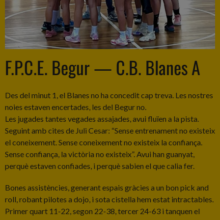
F.P.C.E. Begur — C.B. Blanes A
Des del minut 1, el Blanes no ha concedit cap treva. Les nostres
noies estaven encertades, les del Begur no.
Les jugades tantes vegades assajades, avui fluïen a la pista.
Seguint amb cites de Juli Cesar: “Sense entrenament no existeix
el coneixement. Sense coneixement no existeix la confiança.
Sense confiança, la victòria no existeix”. Avui han guanyat,
perquè estaven confiades, i perquè sabien el que calia fer.
Bones assistències, generant espais gràcies a un bon pick and
roll, robant pilotes a dojo, i sota cistella hem estat intractables.
Primer quart 11-22, segon 22-38, tercer 24-63 i tanquen el