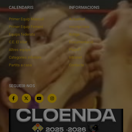
CALENDARIS
INFORMACIONS
Primer Equip Masculí
Actualitat
Primer Equip Femení
Inscripcions
Equips federats
Botiga
C.E. El Vilar
Documentació
Altres equips
Playoff
Categories inferiors
Intranet
Partits a casa
Contacte
SEGUEIX-NOS