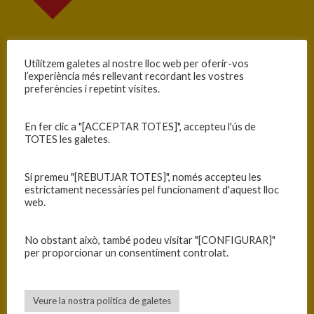
Utilitzem galetes al nostre lloc web per oferir-vos
l’experiència més rellevant recordant les vostres
preferències i repetint visites.
En fer clic a "[ACCEPTAR TOTES]", accepteu l'ús de
TOTES les galetes.
Si premeu "[REBUTJAR TOTES]", només accepteu les
estrictament necessàries pel funcionament d'aquest lloc
web.
Santa Maria — Pinya de Rosa
No obstant això, també podeu visitar "[CONFIGURAR]"
per proporcionar un consentiment controlat.
Veure la nostra política de galetes