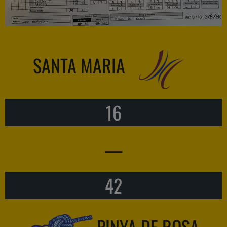
SANTA MARIA
16
—
42
PINYA DE ROSA