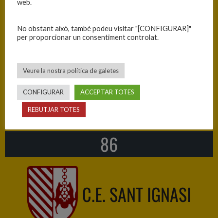
web.
C.B. LES FRANQUESES
No obstant això, també podeu visitar "[CONFIGURAR]"
per proporcionar un consentiment controlat.
82
Veure la nostra política de galetes
CONFIGURAR
ACCEPTAR TOTES
—
REBUTJAR TOTES
86
C.E. SANT IGNASI