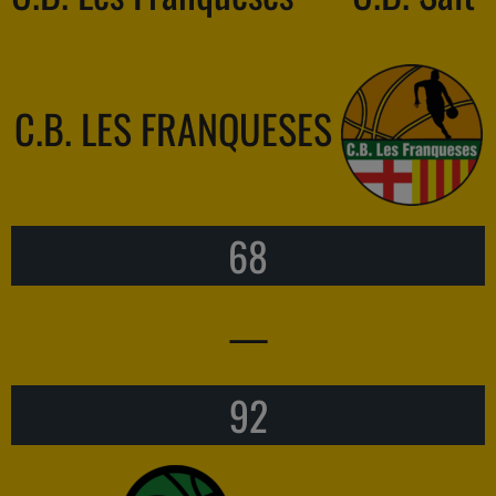
C.B. LES FRANQUESES
68
—
92