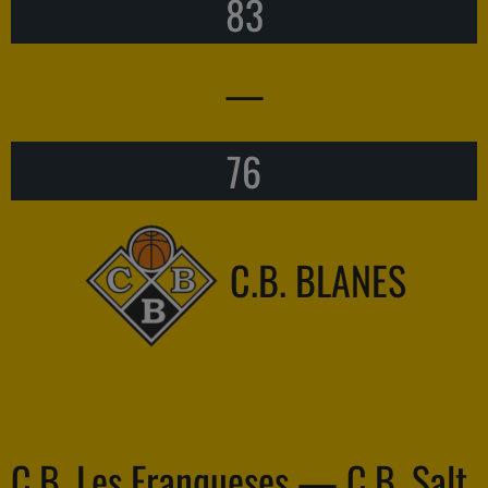
83
—
76
C.B. BLANES
C.B. Les Franqueses — C.B. Salt