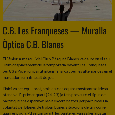
C.B. Les Franqueses — Muralla
Òptica C.B. Blanes
El Sènior A masculí del Club Bàsquet Blanes va caure en el seu
últim desplaçament de la temporada davant Les Franqueses
per 83 a 76, en un partit intens i marcat per les alternances en el
marcador i un ritme alt de joc.
L’inici va ser equilibrat, amb els dos equips mostrant solidesa
ofensiva. El primer quart (24-23) ja feia preveure el tipus de
partit que ens esperava: molt encert de tres per part local i la
voluntat del Blanes de trobar bones situacions de tir i córrer
quan es podia. Al segon quart, les panteres van saber ajustar