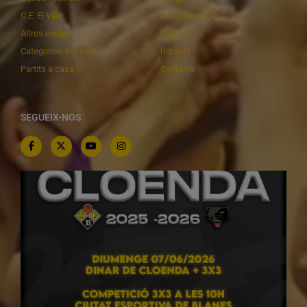
C.E. El Vilar
Documentació
Altres equips
Playoff
Categories inferiors
Intranet
Partits a casa
Contacte
SEGUEIX-NOS