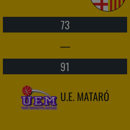
73
—
91
U.E. MATARÓ