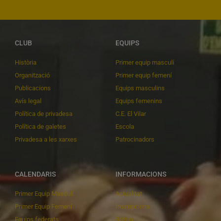
CLUB
EQUIPS
Història
Primer equip masculí
Organització
Primer equip femení
Publicacions
Equips masculins
Avís legal
Equips femenins
Política de privadesa
C.E. El Vilar
Política de galetes
Escola
Privadesa a les xarxes
Patrocinadors
CALENDARIS
INFORMACIONS
Primer Equip Masculí
Actualitat
Primer Equip Femení
Inscripcions
Equips federats
Botiga