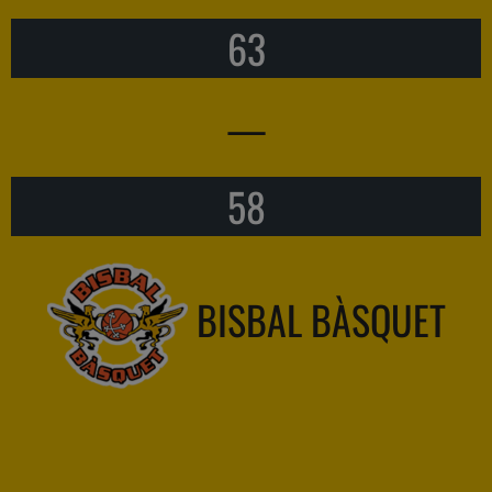
63
—
58
BISBAL BÀSQUET