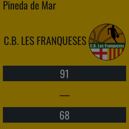
Pineda de Mar
C.B. LES FRANQUESES
91
—
68