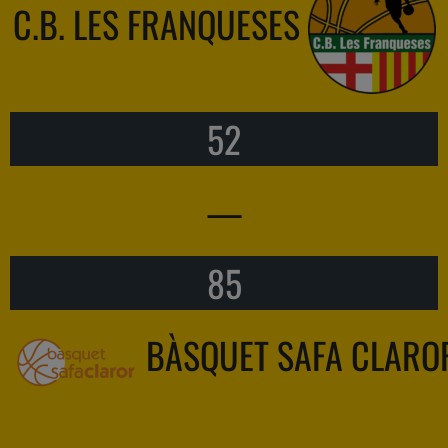
C.B. LES FRANQUESES
52
—
85
BÀSQUET SAFA CLARO