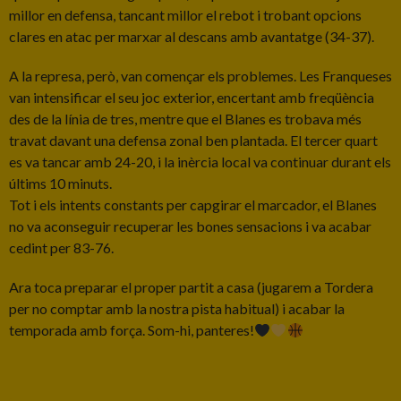
millor en defensa, tancant millor el rebot i trobant opcions
clares en atac per marxar al descans amb avantatge (34-37).
A la represa, però, van començar els problemes. Les Franqueses
van intensificar el seu joc exterior, encertant amb freqüència
des de la línia de tres, mentre que el Blanes es trobava més
travat davant una defensa zonal ben plantada. El tercer quart
es va tancar amb 24-20, i la inèrcia local va continuar durant els
últims 10 minuts.
Tot i els intents constants per capgirar el marcador, el Blanes
no va aconseguir recuperar les bones sensacions i va acabar
cedint per 83-76.
Ara toca preparar el proper partit a casa (jugarem a Tordera
per no comptar amb la nostra pista habitual) i acabar la
temporada amb força. Som-hi, panteres!