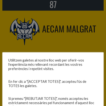
87
AECAM MALGRAT
Utilitzem galetes al nostre lloc web per oferir-vos
l’experiència més rellevant recordant les vostres
C.B. Les Franqueses — C.E. Sant
preferències i repetint visites.
Ignasi
En fer clic a "[ACCEPTAR TOTES]", accepteu l'ús de
TOTES les galetes.
Si premeu "[REBUTJAR TOTES]", només accepteu les
estrictament necessàries pel funcionament d'aquest lloc