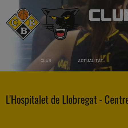
CLU
CLUB B
CLUB
ACTUALITAT
EQUIPS
CLUB
ACTUALITAT
L'Hospitalet de Llobregat - Centr