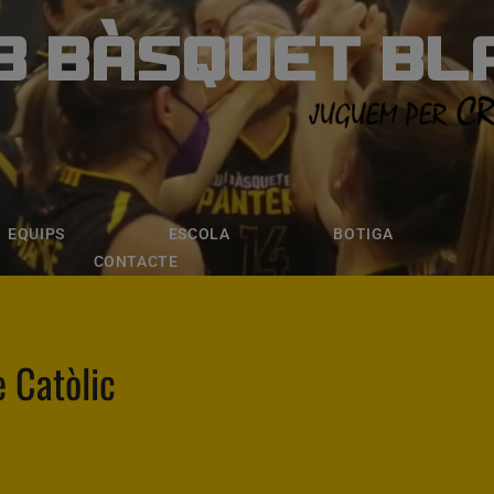
B BÀSQUET BL
ÀSQUET BLANE
ESCOLA
BOTIGA
INSCRIPCI
EQUIPS
ESCOLA
BOTIGA
CONTACTE
e Catòlic