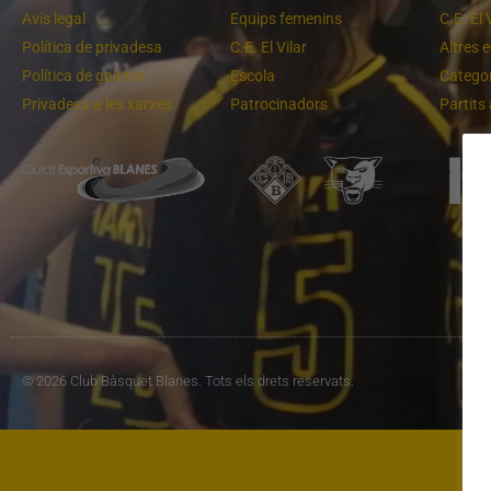
Avís legal
Equips femenins
C.E. El 
Política de privadesa
C.E. El Vilar
Altres 
Política de galetes
Escola
Categor
Privadesa a les xarxes
Patrocinadors
Partits
ria per tancar temporada
Acabem lluitant pel primer lloc
© 2026 Club Bàsquet Blanes. Tots els drets reservats.