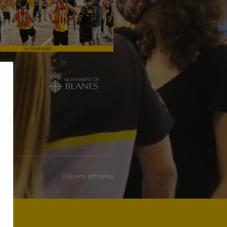
Un final rodó
Cloenda de temporada
Disseny
infoselva