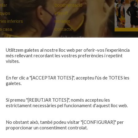
Vilar
Documentació
equips
Playoff
ies inferiors
Intranet
 a casa
Contacte
Molt bona imatge de l'equip
Utilitzem galetes al nostre lloc web per oferir-vos l’experiència
més rellevant recordant les vostres preferències i repetint
visites.
En fer clic a "[ACCEPTAR TOTES]", accepteu l'ús de TOTES les
galetes.
Si premeu "[REBUTJAR TOTES]", només accepteu les
estrictament necessàries pel funcionament d'aquest lloc web.
No obstant això, també podeu visitar "[CONFIGURAR]" per
proporcionar un consentiment controlat.