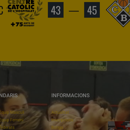
C
43
—
45
NDARIS
INFORMACIONS
Equip Masculí
Actualitat
Equip Femení
Inscripcions
federats
Botiga