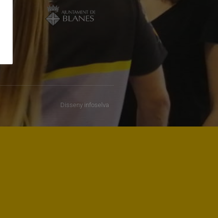
Disseny
infoselva