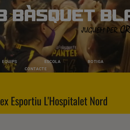
B BÀSQUET BL
ÀSQUET BLANE
ESCOLA
BOTIGA
INSCRIPCI
EQUIPS
ESCOLA
BOTIGA
CONTACTE
ex Esportiu L'Hospitalet Nord