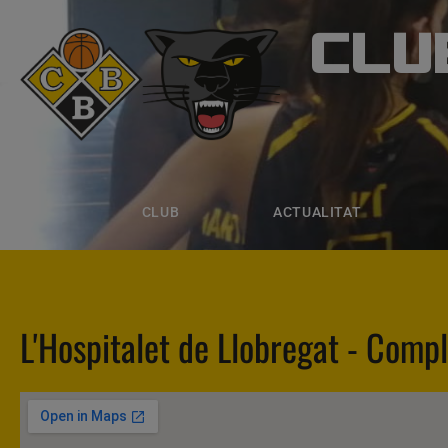
CLU
CLUB B
CLUB
ACTUALITAT
EQUIPS
CLUB
ACTUALITAT
L'Hospitalet de Llobregat - Compl