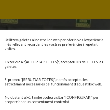
Utilitzem galetes al nostre lloc web per oferir-vos l’experiència
més rellevant recordant les vostres preferències i repetint
NDARIS
INFORMACIONS
visites.
En fer clic a "[ACCEPTAR TOTES]", accepteu l'ús de TOTES les
Equip Masculí
Actualitat
galetes.
Equip Femení
Inscripcions
federats
Botiga
Si premeu "[REBUTJAR TOTES]", només accepteu les
Vilar
Documentació
estrictament necessàries pel funcionament d'aquest lloc web.
equips
Playoff
ies inferiors
Intranet
No obstant això, també podeu visitar "[CONFIGURAR]" per
 a casa
Contacte
Un final rodó
proporcionar un consentiment controlat.