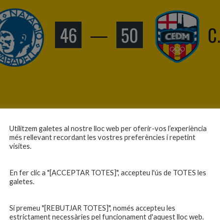
46
—
50
C
Utilitzem galetes al nostre lloc web per oferir-vos l’experiència
més rellevant recordant les vostres preferències i repetint
visites.
En fer clic a "[ACCEPTAR TOTES]", accepteu l'ús de TOTES les
L
64
—
57
galetes.
Si premeu "[REBUTJAR TOTES]", només accepteu les
estrictament necessàries pel funcionament d'aquest lloc web.