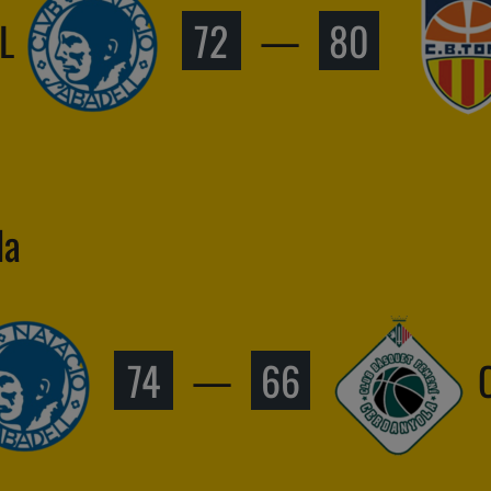
L
72
—
80
la
74
—
66