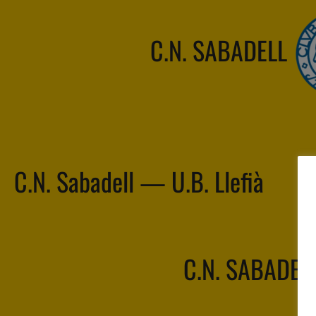
C.N. SABADELL
C.N. Sabadell — U.B. Llefià
C.N. SABADEL