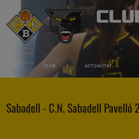
CLU
CLUB B
CLUB
ACTUALITAT
EQUIPS
CLUB
ACTUALITAT
Sabadell - C.N. Sabadell Pavelló 