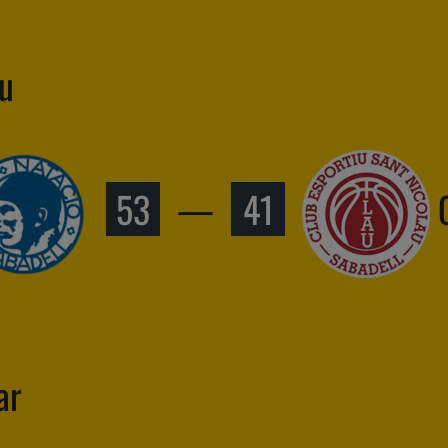
au
53
—
41
ar