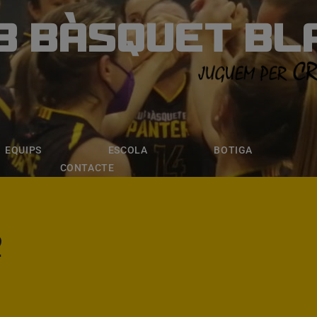
B BÀSQUET BL
ÀSQUET BLANE
ESCOLA
BOTIGA
INSCRIPCI
EQUIPS
ESCOLA
BOTIGA
CONTACTE
2