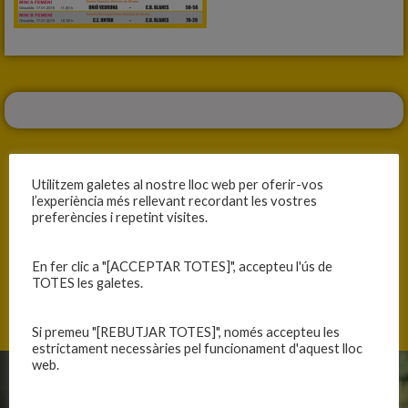
Utilitzem galetes al nostre lloc web per oferir-vos
l’experiència més rellevant recordant les vostres
preferències i repetint visites.
ANTERIOR
SEGÜENT
VISITA SORPRESA PER L’IGOR
PARTIT DE LLIGA AVANÇAT DEL CADET A MASCULÍ
En fer clic a "[ACCEPTAR TOTES]", accepteu l'ús de
TOTES les galetes.
Si premeu "[REBUTJAR TOTES]", només accepteu les
estrictament necessàries pel funcionament d'aquest lloc
web.
CLUB
EQUIPS