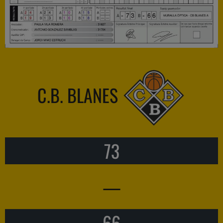
C.B. BLANES
73
—
66