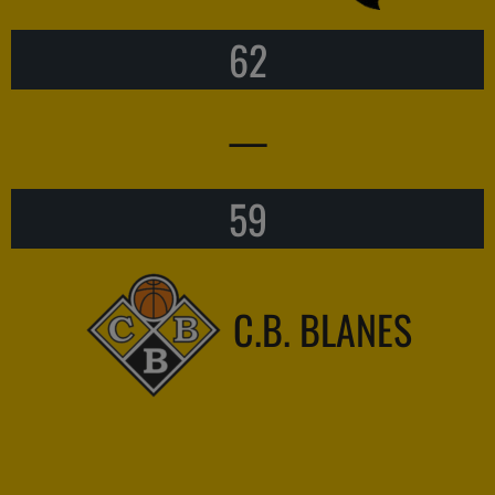
62
—
59
C.B. BLANES