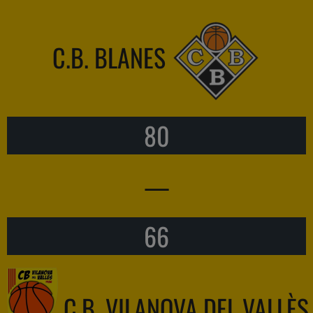
C.B. BLANES
80
—
66
C.B. VILANOVA DEL VALLÈS