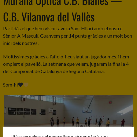
C.B. Vilanova del Vallès
Partidàs el que hem viscut avui a Sant Hilari amb el nostre
Sènior A Masculí. Guanyem per 14 punts gràcies a un molt bon
inici dels nostres.
Moltíssimes gràcies a l’afició, heu sigut un jugador més, i hem
omplert el pavelló. La setmana que veiem, jugarem la final a 4
del Campionat de Catalunya de Segona Catalana.
Som-hi
Utilitzem galetes al nostre lloc web per oferir-vos