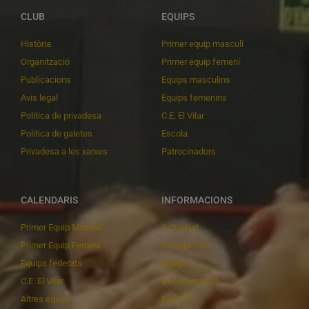
CLUB
EQUIPS
Història
Primer equip masculí
Organització
Primer equip femení
Publicacions
Equips masculins
Avís legal
Equips femenins
Política de privadesa
C.E. El Vilar
Política de galetes
Escola
Privadesa a les xarxes
Patrocinadors
CALENDARIS
INFORMACIONS
Primer Equip Masculí
Actualitat
Primer Equip Femení
Inscripcions
Equips federats
Botiga
C.E. El Vilar
Documentació
Altres equips
Playoff