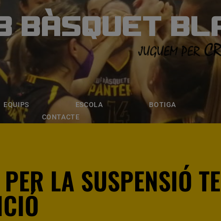
B BÀSQUET BL
ÀSQUET BLANE
ESCOLA
BOTIGA
INSCRIPCI
EQUIPS
ESCOLA
BOTIGA
CONTACTE
 PER LA SUSPENSIÓ 
CIÓ