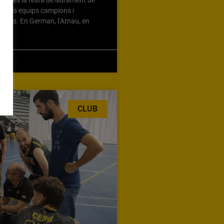
mbilles la festa de lliurament de
ona als equips campions i
rials. En German, l’Arnau, en
CLUB