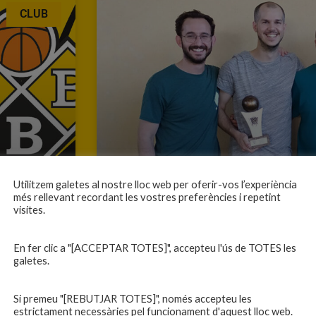
CLUB
Utilitzem galetes al nostre lloc web per oferir-vos l’experiència
més rellevant recordant les vostres preferències i repetint
visites.
En fer clic a "[ACCEPTAR TOTES]", accepteu l'ús de TOTES les
galetes.
RECOLLIDA DE TROFEUS A LLAMBI
Si premeu "[REBUTJAR TOTES]", només accepteu les
estrictament necessàries pel funcionament d'aquest lloc web.