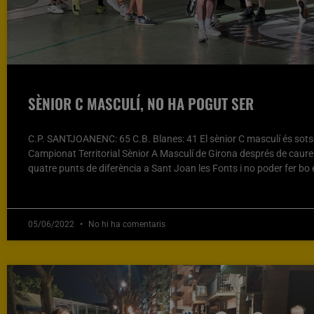
SÈNIOR C MASCULÍ, NO HA POGUT SER
C.P. SANTJOANENC: 65 C.B. Blanes: 41 El sènior C masculí és sot
Campionat Territorial Sènior A Masculí de Girona després de caure p
quatre punts de diferència a Sant Joan les Fonts i no poder fer bo e
05/06/2022
No hi ha comentaris