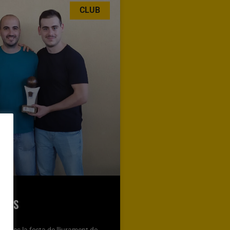
CLUB
LLES