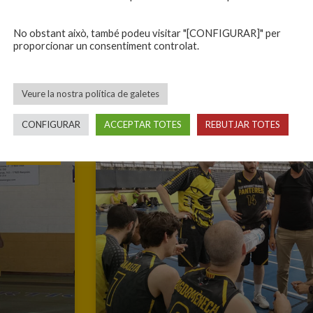
ria a Girona,
Ahir es va celebrar al Pavelló Municipal de Lla
ategoria
trofeus de la Representació Territorial de Gir
nçuts que
subcampions dels diferents campionats territo
No obstant això, també podeu visitar "[CONFIGURAR]" per
Cesc i en Joan, jugadors del
proporcionar un consentiment controlat.
11/06/2022
No hi ha comentaris
Veure la nostra política de galetes
CONFIGURAR
ACCEPTAR TOTES
REBUTJAR TOTES
CLUB