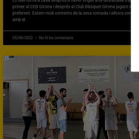
En Biel torna a casa després d’haver tingut una destacada trajectò
primer al CEB Girona i després al Club Bàsquet Girona jugant en c
preferent. Estem molt contents de la seva tornada i alhora conve
amb el
05/08/2022
No hi ha comentaris