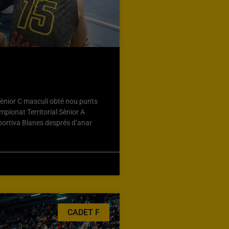
nior C masculí obté nou punts
ampionat Territorial Sènior A
sportiva Blanes després d’anar
CADET F