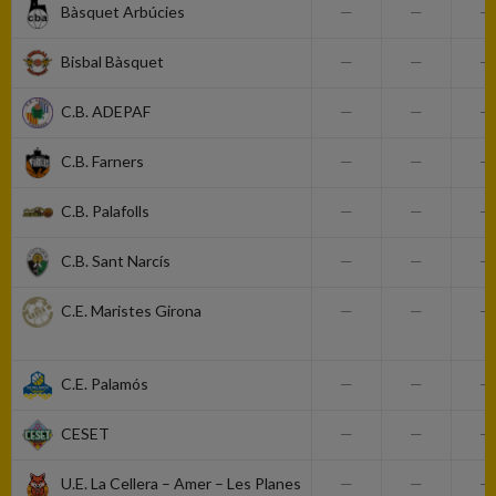
Bàsquet Arbúcies
—
—
—
Bisbal Bàsquet
—
—
—
C.B. ADEPAF
—
—
—
C.B. Farners
—
—
—
C.B. Palafolls
—
—
—
C.B. Sant Narcís
—
—
—
C.E. Maristes Girona
—
—
—
C.E. Palamós
—
—
—
CESET
—
—
—
U.E. La Cellera – Amer – Les Planes
—
—
—