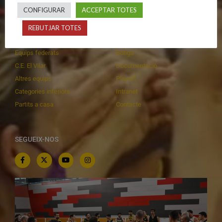
CALENDARIS
INFORMACIONS
CONFIGURAR
ACCEPTAR TOTES
Primer Equip Masculí
Actualitat
REBUTJAR TOTES
Primer Equip Femení
Inscripcions
Equips federats
Botiga
C.E. El Vilar
Documentació
Altres equips
Playoff
Categories inferiors
Intranet
Partits a casa
Contacte
SEGUEIX-NOS