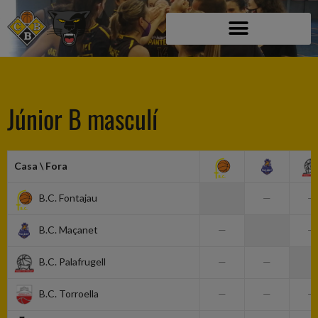
Júnior B masculí
Casa \ Fora
B.C. Fontajau
—
—
B.C. Maçanet
—
—
B.C. Palafrugell
—
—
B.C. Torroella
—
—
—