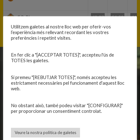
C.B. Blanes
68-87
54-50
44-
57-63
Utilitzem galetes al nostre lloc web per oferir-vos
l’experiència més rellevant recordant les vostres
preferències i repetint visites.
En fer clic a "[ACCEPTAR TOTES]", accepteu l'ús de
TOTES les galetes.
CLUB
EQUIPS
Història
Primer equip masculí
Si premeu "[REBUTJAR TOTES]", només accepteu les
Organització
Primer equip femení
estrictament necessàries pel funcionament d'aquest lloc
web.
Publicacions
Equips masculins
Avís legal
Equips femenins
No obstant això, també podeu visitar "[CONFIGURAR]"
Política de privadesa
C.E. El Vilar
per proporcionar un consentiment controlat.
Política de galetes
Escola
Privadesa a les xarxes
Patrocinadors
Veure la nostra política de galetes