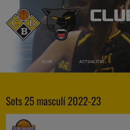
CLU
CLUB B
CLUB
ACTUALITAT
EQUIPS
CLUB
ACTUALITAT
Sots 25 masculí 2022-23