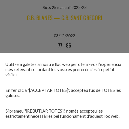
Sots 25 masculí 2022-23
C.B. BLANES — C.B. SANT GREGORI
03/12/2022
77
-
86
Sots 25 masculí 2022-23
C.B. BLANES — C.E. MARISTES GIRONA
Utilitzem galetes al nostre lloc web per oferir-vos l’experiència
més rellevant recordant les vostres preferències i repetint
visites.
17/12/2022
En fer clic a "[ACCEPTAR TOTES]", accepteu l'ús de TOTES les
67
-
58
galetes.
Sots 25 masculí 2022-23
Si premeu "[REBUTJAR TOTES]", només accepteu les
C.B. LLAGOSTERA — C.B. BLANES
estrictament necessàries pel funcionament d'aquest lloc web.