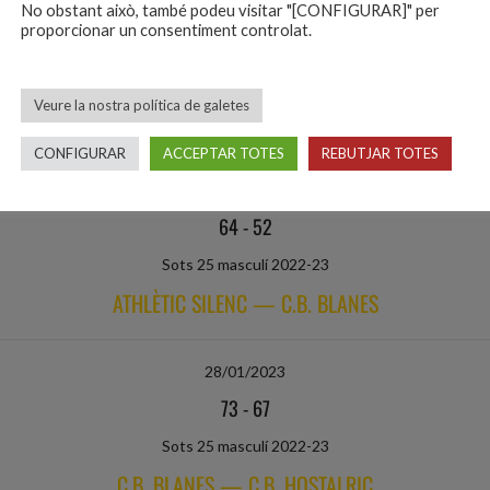
14/01/2023
No obstant això, també podeu visitar "[CONFIGURAR]" per
proporcionar un consentiment controlat.
67
-
70
Sots 25 masculí 2022-23
Veure la nostra política de galetes
C.B. BLANES — BÀSQUET ARBÚCIES
CONFIGURAR
ACCEPTAR TOTES
REBUTJAR TOTES
21/01/2023
64
-
52
Sots 25 masculí 2022-23
ATHLÈTIC SILENC — C.B. BLANES
28/01/2023
73
-
67
Sots 25 masculí 2022-23
C.B. BLANES — C.B. HOSTALRIC