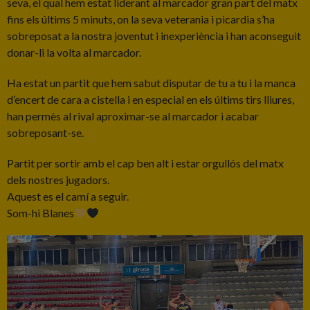
seva, el qual hem estat liderant al marcador gran part del matx
fins els últims 5 minuts, on la seva veterania i picardia s’ha
sobreposat a la nostra joventut i inexperiència i han aconseguit
donar-li la volta al marcador.
Ha estat un partit que hem sabut disputar de tu a tu i la manca
d’encert de cara a cistella i en especial en els últims tirs lliures,
han permès al rival aproximar-se al marcador i acabar
sobreposant-se.
Partit per sortir amb el cap ben alt i estar orgullós del matx
dels nostres jugadors.
Aquest es el camí a seguir.
Som-hi Blanes