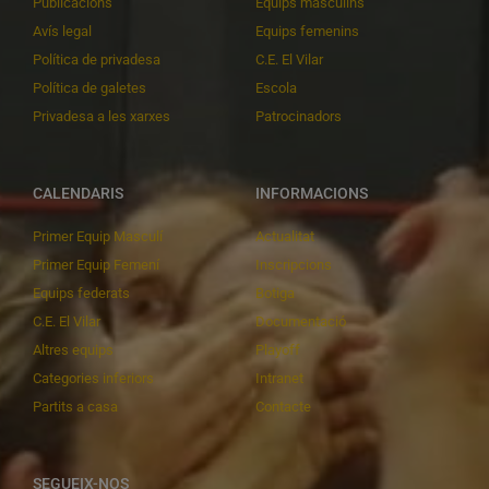
Publicacions
Equips masculins
Avís legal
Equips femenins
Política de privadesa
C.E. El Vilar
Política de galetes
Escola
Privadesa a les xarxes
Patrocinadors
CALENDARIS
INFORMACIONS
Primer Equip Masculí
Actualitat
Primer Equip Femení
Inscripcions
Equips federats
Botiga
C.E. El Vilar
Documentació
Altres equips
Playoff
Categories inferiors
Intranet
Partits a casa
Contacte
SEGUEIX-NOS