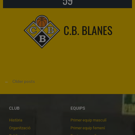
C.B. BLANES
←
Older posts
CLUB
EQUIPS
Història
Primer equip masculí
Organització
Primer equip femení