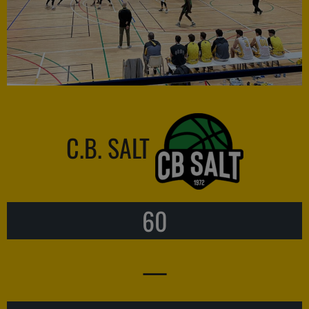
C.B. SALT
60
—