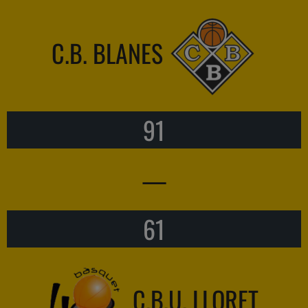
C.B. BLANES
91
—
61
C.B.U. LLORET