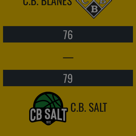
C.B. BLANES
76
—
79
C.B. SALT