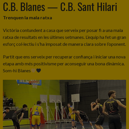
C.B. Blanes — C.B. Sant Hilari
Trenquen la mala ratxa
Victòria contundent a casa que serveix per posar fi a una mala
ratxa de resultats en les últimes setmanes. L’equip ha fet un gran
esforç col·lectiu i s’ha imposat de manera clara sobre l’oponent.
Partit que ens serveix per recuperar confiança i iniciar una nova
etapa amb més positivisme per aconseguir una bona dinàmica.
Som-hi Blanes