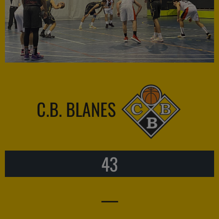
C.B. BLANES
43
—