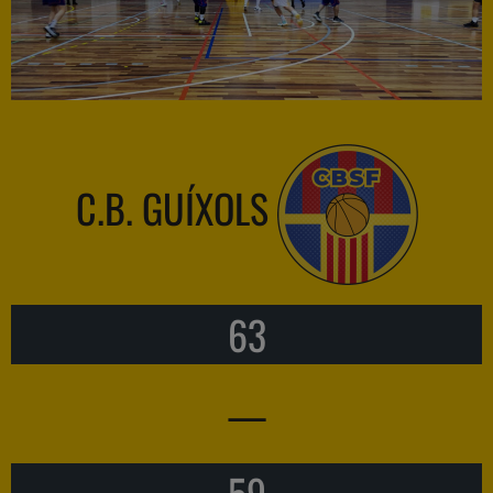
C.B. GUÍXOLS
63
—
59