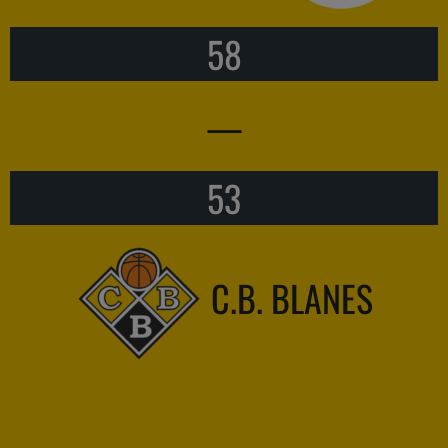
58
—
53
C.B. BLANES