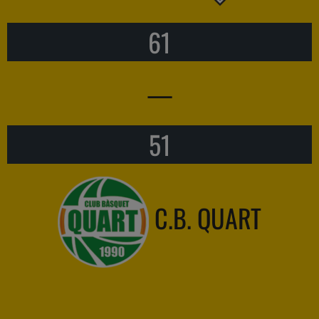
61
—
51
C.B. QUART