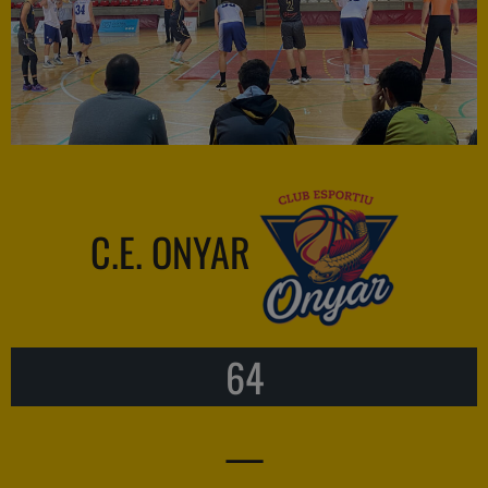
C.E. ONYAR
64
—