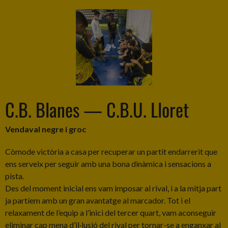
C.B. Blanes — C.B.U. Lloret
Vendaval negre i groc
Còmode victòria a casa per recuperar un partit endarrerit que
ens serveix per seguir amb una bona dinàmica i sensacions a
pista.
Des del moment inicial ens vam imposar al rival, i a la mitja part
ja partíem amb un gran avantatge al marcador. Tot i el
relaxament de l’equip a l’inici del tercer quart, vam aconseguir
eliminar cap mena d’il·lusió del rival per tornar-se a enganxar al