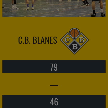
C.B. BLANES
79
—
46