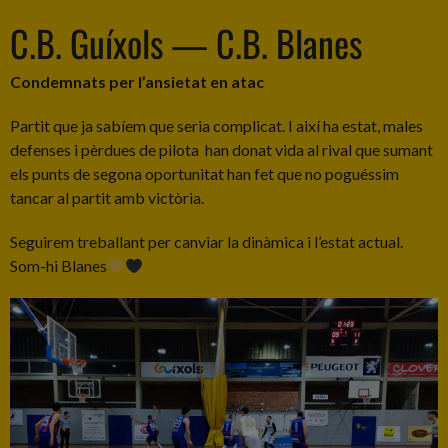
C.B. Guíxols — C.B. Blanes
Condemnats per l’ansietat en atac
Partit que ja sabíem que seria complicat. I així ha estat, males
defenses i pèrdues de pilota han donat vida al rival que sumant
els punts de segona oportunitat han fet que no poguéssim
tancar al partit amb victòria.
Seguirem treballant per canviar la dinàmica i l’estat actual.
Som-hi Blanes