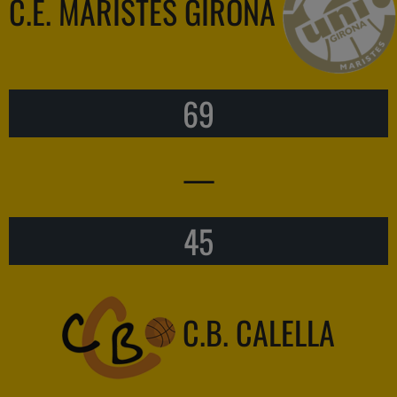
C.E. MARISTES GIRONA
69
—
45
C.B. CALELLA