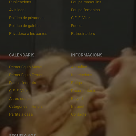
Publicacions
Equips masculins
Avís legal
Equips femenins
Política de privadesa
C.E. El Vilar
Política de galetes
Escola
Privadesa a les xarxes
Patrocinadors
CALENDARIS
INFORMACIONS
Primer Equip Masculí
Actualitat
Primer Equip Femení
Inscripcions
Equips federats
Botiga
C.E. El Vilar
Documentació
Altres equips
Playoff
Categories inferiors
Intranet
Partits a casa
Contacte
SEGUEIX-NOS