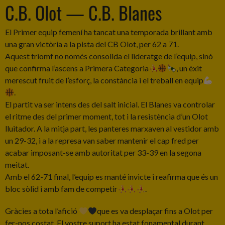
C.B. Olot — C.B. Blanes
El Primer equip femení ha tancat una temporada brillant amb
una gran victòria a la pista del CB Olot, per 62 a 71.
Aquest triomf no només consolida el lideratge de l’equip, sinó
que confirma l’ascens a Primera Categoria
, un èxit
merescut fruit de l’esforç, la constància i el treball en equip
.
El partit va ser intens des del salt inicial. El Blanes va controlar
el ritme des del primer moment, tot i la resistència d’un Olot
lluitador. A la mitja part, les panteres marxaven al vestidor amb
un 29-32, i a la represa van saber mantenir el cap fred per
acabar imposant-se amb autoritat per 33-39 en la segona
meitat.
Amb el 62-71 final, l’equip es manté invicte i reafirma que és un
bloc sòlid i amb fam de competir
.
Gràcies a tota l’afició
que es va desplaçar fins a Olot per
fer-nos costat. El vostre suport ha estat fonamental durant