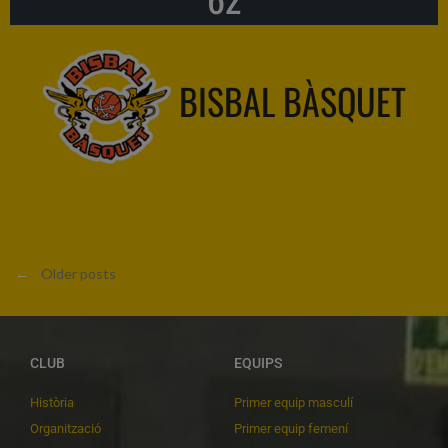
BISBAL BÀSQUET
←
Older posts
CLUB
EQUIPS
Història
Primer equip masculí
Organització
Primer equip femení