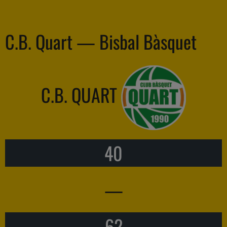
C.B. Quart — Bisbal Bàsquet
C.B. QUART
40
—
62