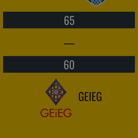
65
—
60
GEIEG