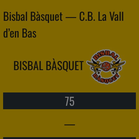
Bisbal Bàsquet — C.B. La Vall
d’en Bas
BISBAL BÀSQUET
75
—