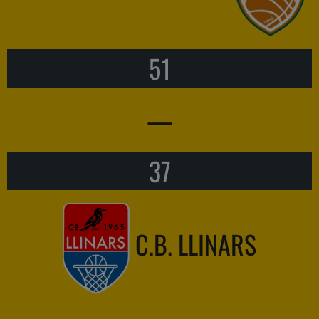
51
—
37
C.B. LLINARS