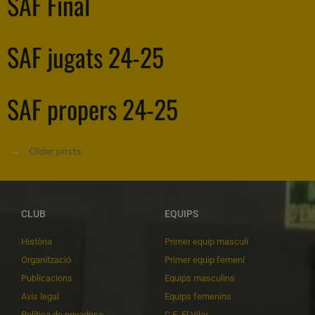
SAF Final
SAF jugats 24-25
SAF propers 24-25
←
Older posts
CLUB
EQUIPS
Història
Primer equip masculí
Organització
Primer equip femení
Publicacions
Equips masculins
Avís legal
Equips femenins
Política de privadesa
C.E. El Vilar