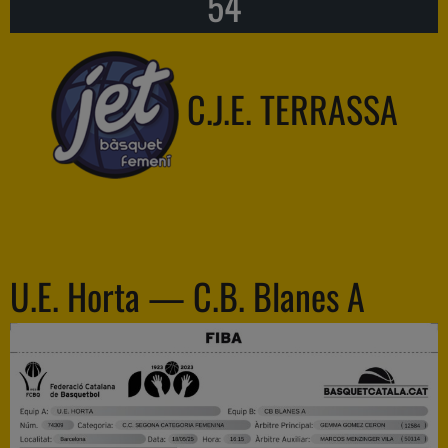
54
C.J.E. TERRASSA
U.E. Horta — C.B. Blanes A