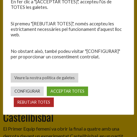
En fer clic a "[ACCEPTAR TOTES]", accepteu l'ús de
TOTES les galetes.
Si premeu "[REBUTJAR TOTES]", només accepteu les
estrictament necessàries pel funcionament d'aquest lloc
web.
No obstant això, també podeu visitar "[CONFIGURAR]"
per proporcionar un consentiment controlat.
Veure la nostra política de galetes
CONFIGURAR
ACCEPTAR TOTES
C.B. Blanes A — C.B.
REBUTJAR TOTES
Castellbisbal
El Primer Equip femení va obrir la final a quatre amb una
derrota davant un experimentat Castellbisbal, en un partit