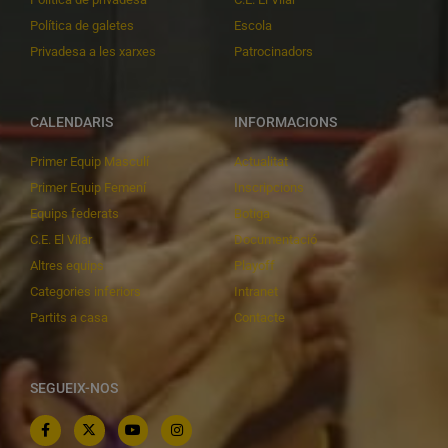
Política de galetes
Escola
Privadesa a les xarxes
Patrocinadors
CALENDARIS
INFORMACIONS
Primer Equip Masculí
Actualitat
Primer Equip Femení
Inscripcions
Equips federats
Botiga
C.E. El Vilar
Documentació
Altres equips
Playoff
Categories inferiors
Intranet
Partits a casa
Contacte
SEGUEIX-NOS