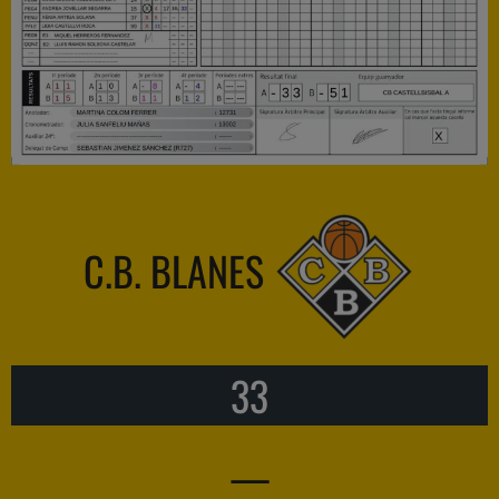
C.B. BLANES
33
—