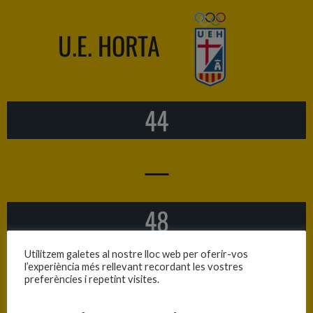
U.E. HORTA
44
—
48
Utilitzem galetes al nostre lloc web per oferir-vos
l’experiència més rellevant recordant les vostres
preferències i repetint visites.
C.J.E. TERRASSA