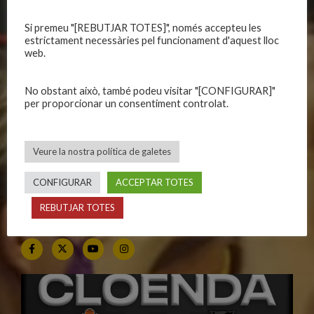
Si premeu "[REBUTJAR TOTES]", només accepteu les
CALENDARIS
INFORMACIONS
estrictament necessàries pel funcionament d'aquest lloc
web.
Primer Equip Masculí
Actualitat
Primer Equip Femení
Inscripcions
No obstant això, també podeu visitar "[CONFIGURAR]"
Equips federats
Botiga
per proporcionar un consentiment controlat.
C.E. El Vilar
Documentació
Altres equips
Playoff
Veure la nostra política de galetes
Categories inferiors
Intranet
Partits a casa
Contacte
CONFIGURAR
ACCEPTAR TOTES
REBUTJAR TOTES
SEGUEIX-NOS