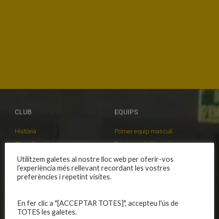
CLUB
EQUIPS
Història
Primer equip masculí
Organització
Primer equip femení
Publicacions
Equips masculins
Utilitzem galetes al nostre lloc web per oferir-vos
l’experiència més rellevant recordant les vostres
Avís legal
Equips femenins
preferències i repetint visites.
Política de privadesa
C.E. El Vilar
Política de galetes
Escola
En fer clic a "[ACCEPTAR TOTES]", accepteu l'ús de
Privadesa a les xarxes
Patrocinadors
TOTES les galetes.