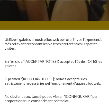
Utilitzem galetes al nostre lloc web per oferir-vos l’experiència
més rellevant recordant les vostres preferències i repetint
visites.
En fer clic a "[ACCEPTAR TOTES]", accepteu l'ús de TOTES les
galetes.
Si premeu "[REBUTJAR TOTES]", només accepteu les
estrictament necessàries pel funcionament d'aquest lloc web.
No obstant això, també podeu visitar "[CONFIGURAR]" per
proporcionar un consentiment controlat.