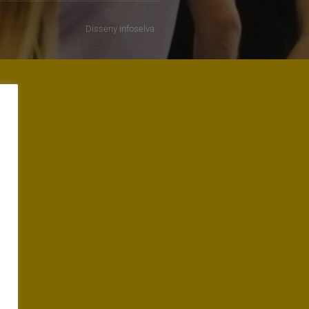
Disseny
infoselva