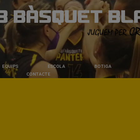
B BÀSQUET BL
ÀSQUET BLANE
ESCOLA
BOTIGA
INSCRIPCI
EQUIPS
ESCOLA
BOTIGA
CONTACTE