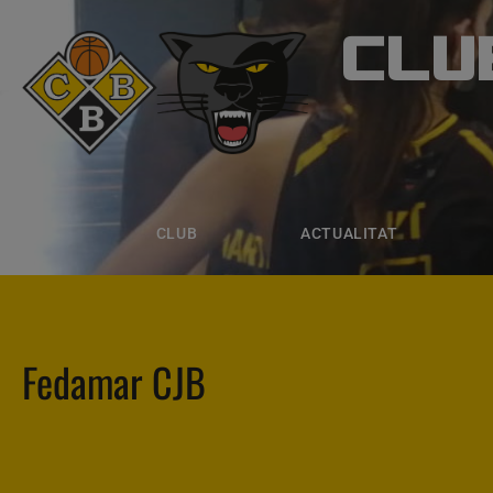
CLU
CLUB B
CLUB
ACTUALITAT
EQUIPS
CLUB
ACTUALITAT
Fedamar CJB