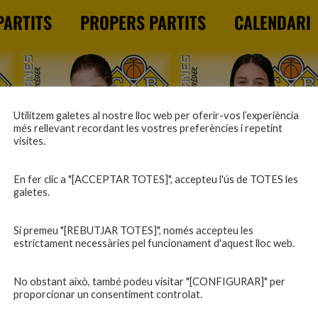
PARTITS
PROPERS PARTITS
CALENDARI
Utilitzem galetes al nostre lloc web per oferir-vos l’experiència
més rellevant recordant les vostres preferències i repetint
visites.
En fer clic a "[ACCEPTAR TOTES]", accepteu l'ús de TOTES les
galetes.
7
8
NÚRIA DURAN «NÚRIA»
ALBA CASANOVAS «ALBA»
Si premeu "[REBUTJAR TOTES]", només accepteu les
estrictament necessàries pel funcionament d'aquest lloc web.
No obstant això, també podeu visitar "[CONFIGURAR]" per
21 gener 2023
proporcionar un consentiment controlat.
ES B
C.B. FARNERS — C.B. BLANES B