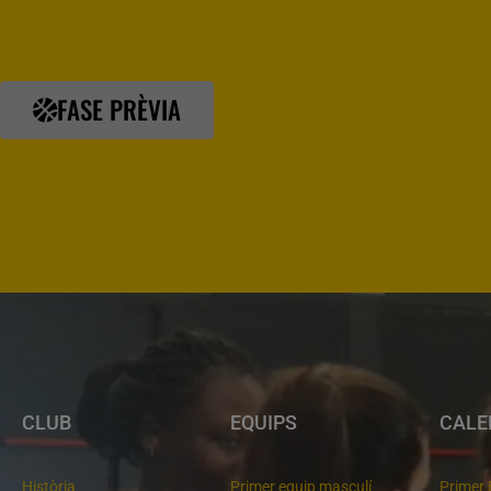
FASE PRÈVIA
CLUB
EQUIPS
CALE
Història
Primer equip masculí
Primer 