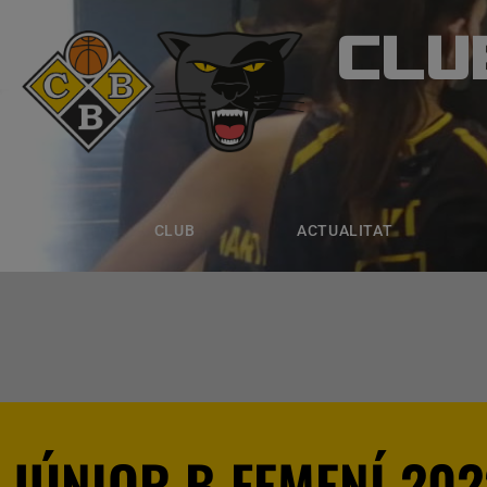
CLU
CLUB B
CLUB
ACTUALITAT
EQUIPS
CLUB
ACTUALITAT
JÚNIOR B FEMENÍ 202