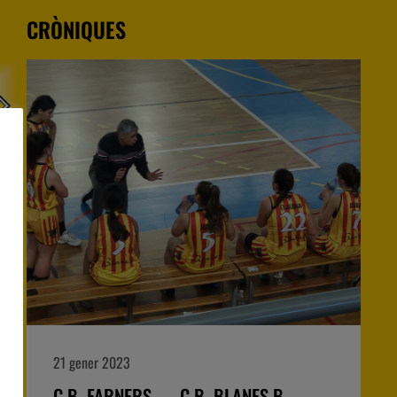
CRÒNIQUES
14 gener 2023
C.B. BLANES B — C.E. PALAMÓS