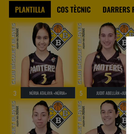
PLANTILLA
COS TÈCNIC
DARRERS 
3
5
NÚRIA ATALAYA «NÚRIA»
JUDIT ABELLÁN «JUDIT»
11 març 2023
 BLANES B
C.B. FARNERS — C.B. BLAN