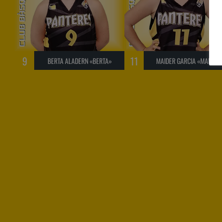
nt un rival de la
A la tercera va la vençuda Despr
ival ha guanyat
dues derrotes en la primera fase 
ent excepte el
punts de diferència en uns parti
anyat les nostres.
igualats , avui les nostres s’han
9
11
BERTA ALADERN «BERTA»
MAIDER GARCIA «MAIDER
ge de
victòria Primera part molt igua
 sigut considerable
finalitzat (10-10). En el segon pe