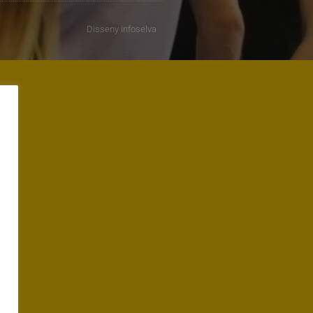
Disseny
infoselva