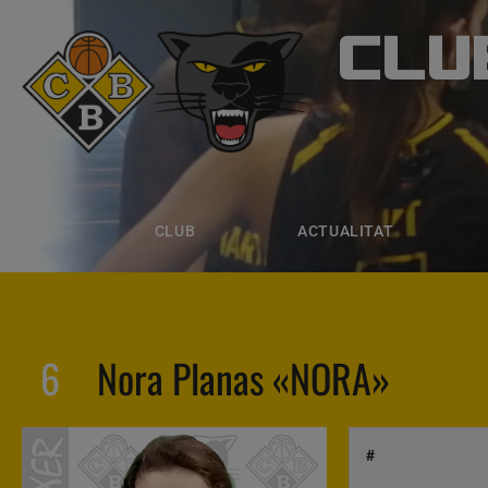
CLU
CLUB B
CLUB
ACTUALITAT
EQUIPS
CLUB
ACTUALITAT
6
Nora Planas «NORA»
#