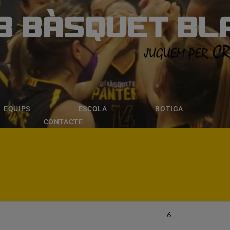
B BÀSQUET BL
ÀSQUET BLANE
ESCOLA
BOTIGA
INSCRIPCI
EQUIPS
ESCOLA
BOTIGA
CONTACTE
6