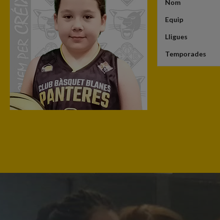
Nom
Equip
Lligues
Temporades