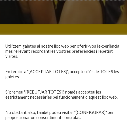
Utilitzem galetes al nostre lloc web per oferir-vos l’experiència
més rellevant recordant les vostres preferències i repetint
visites.
En fer clic a "[ACCEPTAR TOTES]", accepteu l'ús de TOTES les
galetes.
Si premeu "[REBUTJAR TOTES]", només accepteu les
estrictament necessàries pel funcionament d'aquest lloc web.
No obstant això, també podeu visitar "[CONFIGURAR]" per
proporcionar un consentiment controlat.