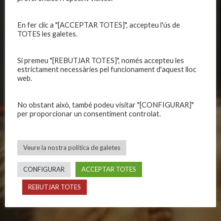
Organització
Primer equip femení
Publicacions
Equips masculins
En fer clic a "[ACCEPTAR TOTES]", accepteu l'ús de
Avís legal
Equips femenins
TOTES les galetes.
Política de privadesa
C.E. El Vilar
Política de galetes
Escola
Si premeu "[REBUTJAR TOTES]", només accepteu les
estrictament necessàries pel funcionament d'aquest lloc
Privadesa a les xarxes
Patrocinadors
web.
No obstant això, també podeu visitar "[CONFIGURAR]"
CALENDARIS
INFORMACIONS
per proporcionar un consentiment controlat.
Primer Equip Masculí
Actualitat
Primer Equip Femení
Inscripcions
Veure la nostra política de galetes
Equips federats
Botiga
C.E. El Vilar
Documentació
CONFIGURAR
ACCEPTAR TOTES
Altres equips
Playoff
REBUTJAR TOTES
Categories inferiors
Intranet
Partits a casa
Contacte