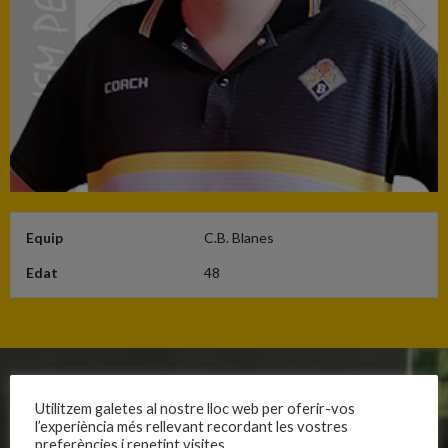
Equip
C.B. Blanes
Edat
48
CLUB
EQUIPS
Utilitzem galetes al nostre lloc web per oferir-vos
l’experiència més rellevant recordant les vostres
Història
Primer equip masculí
preferències i repetint visites.