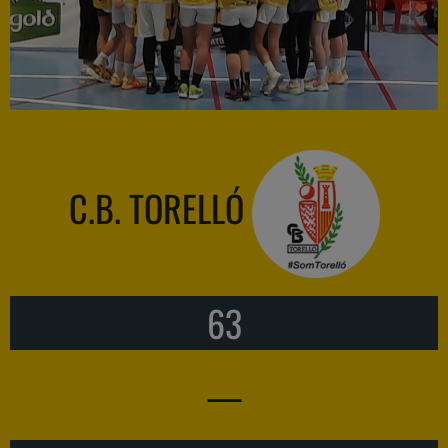
C.B. TORELLÓ
63
—