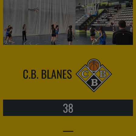
C.B. BLANES
38
—