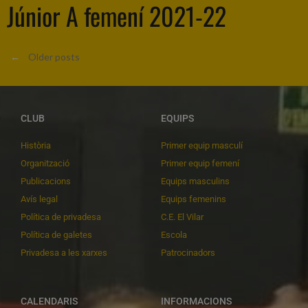
Júnior A femení 2021-22
←
Older posts
CLUB
EQUIPS
Història
Primer equip masculí
Organització
Primer equip femení
Publicacions
Equips masculins
Avís legal
Equips femenins
Política de privadesa
C.E. El Vilar
Política de galetes
Escola
Privadesa a les xarxes
Patrocinadors
CALENDARIS
INFORMACIONS