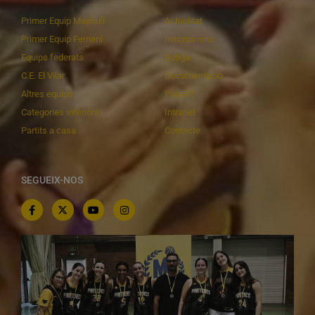
Primer Equip Masculí
Actualitat
Primer Equip Femení
Inscripcions
Equips federats
Botiga
C.E. El Vilar
Documentació
Altres equips
Playoff
Categories inferiors
Intranet
Partits a casa
Contacte
SEGUEIX-NOS