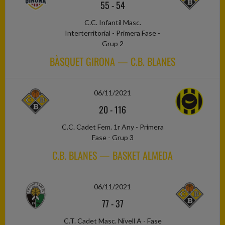
55
-
54
C.C. Infantil Masc.
Interterritorial - Primera Fase -
Grup 2
BÀSQUET GIRONA — C.B. BLANES
06/11/2021
20
-
116
C.C. Cadet Fem. 1r Any - Primera
Fase - Grup 3
C.B. BLANES — BASKET ALMEDA
06/11/2021
77
-
37
C.T. Cadet Masc. Nivell A - Fase