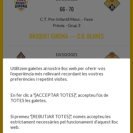
66
-
70
C.T. Pre-Infantil Masc. - Fase
Prèvia - Grup 3
BÀSQUET GIRONA — C.B. BLANES
10/10/2021
93
-
21
Utilitzem galetes al nostre lloc web per oferir-vos
l’experiència més rellevant recordant les vostres
C.C. Júnior Fem. 1r Any - Primera
preferències i repetint visites.
Fase - Grup 2
GEIEG UNI GIRONA — C.B. BLANES
En fer clic a "[ACCEPTAR TOTES]", accepteu l'ús de
TOTES les galetes.
10/10/2021
Si premeu "[REBUTJAR TOTES]", només accepteu les
73
-
78
estrictament necessàries pel funcionament d'aquest lloc
web.
C.C. Júnior Masc. Interterritorial