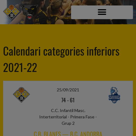
Calendari categories inferiors
2021-22
25/09/2021
74
-
61
C.C. Infantil Masc.
Interterritorial - Primera Fase -
Grup 2
C.B. BLANES — B.C. ANDORRA