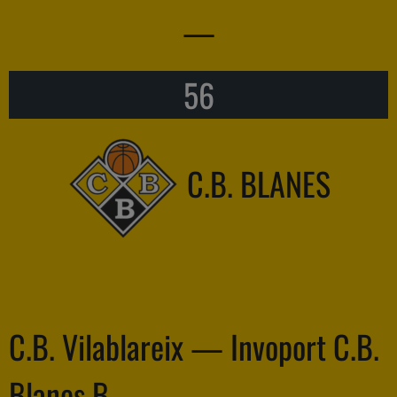
—
56
C.B. BLANES
C.B. Vilablareix — Invoport C.B.
Blanes B