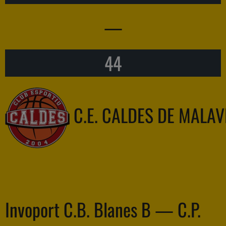
—
44
C.E. CALDES DE MALAV
Invoport C.B. Blanes B — C.P.