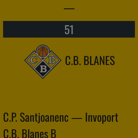
—
51
C.B. BLANES
C.P. Santjoanenc — Invoport
C.B. Blanes B