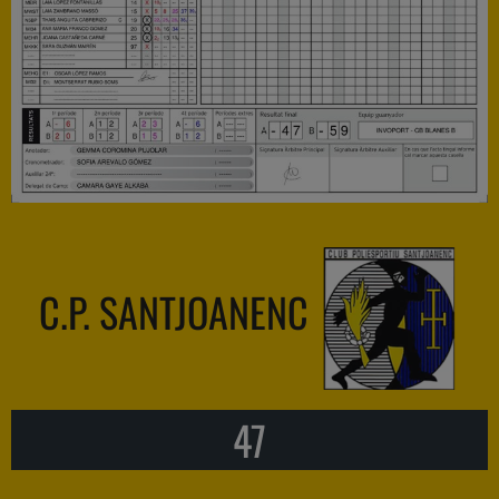
C.P. SANTJOANENC
47