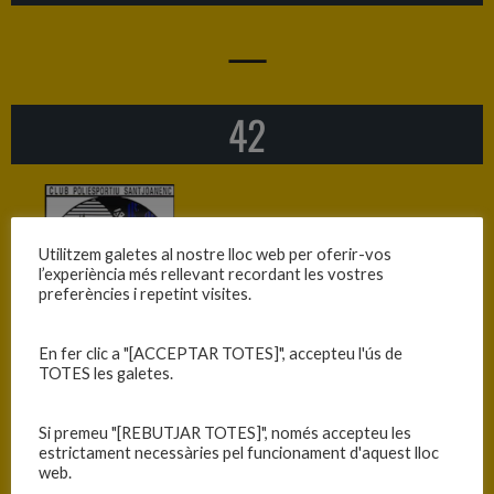
—
42
C.P. SANTJOANENC
Utilitzem galetes al nostre lloc web per oferir-vos
l’experiència més rellevant recordant les vostres
preferències i repetint visites.
En fer clic a "[ACCEPTAR TOTES]", accepteu l'ús de
TOTES les galetes.
Si premeu "[REBUTJAR TOTES]", només accepteu les
C.B. Salt — Invoport C.B. Blanes
estrictament necessàries pel funcionament d'aquest lloc
web.