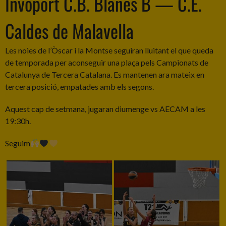
Invoport C.B. Blanes B — C.E.
Caldes de Malavella
Les noies de l’Òscar i la Montse seguiran lluitant el que queda
de temporada per aconseguir una plaça pels Campionats de
Catalunya de Tercera Catalana. Es mantenen ara mateix en
tercera posició, empatades amb els segons.
Aquest cap de setmana, jugaran diumenge vs AECAM a les
19:30h.
Seguim