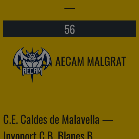
—
56
AECAM MALGRAT
C.E. Caldes de Malavella —
Invoport C.B. Blanes B