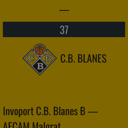
—
37
C.B. BLANES
Invoport C.B. Blanes B —
AECAM Malgrat