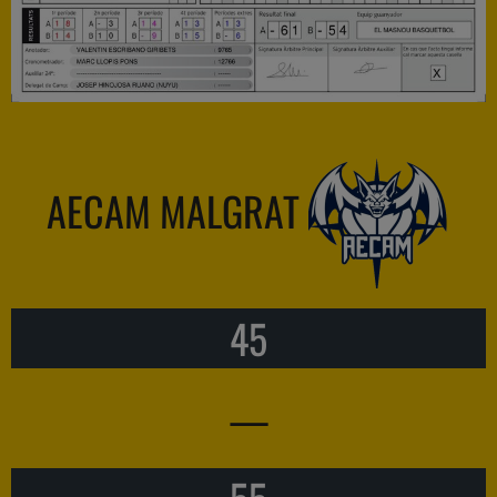
AECAM MALGRAT
45
—