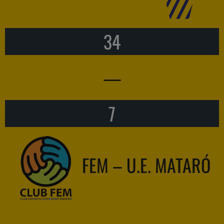
34
—
7
FEM – U.E. MATARÓ