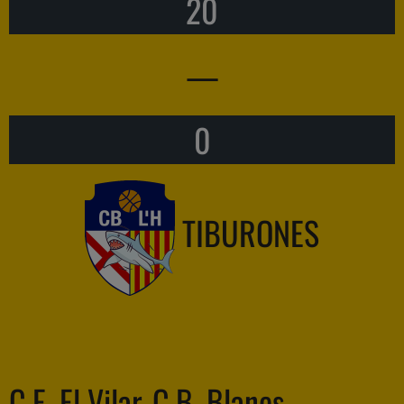
20
—
0
TIBURONES
C.E. El Vilar-C.B. Blanes —