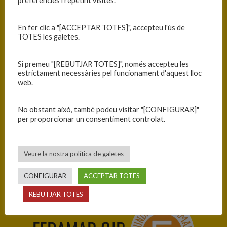
preferències i repetint visites.
15
En fer clic a "[ACCEPTAR TOTES]", accepteu l'ús de
TOTES les galetes.
Si premeu "[REBUTJAR TOTES]", només accepteu les
FEDAMAR CJB
estrictament necessàries pel funcionament d'aquest lloc
web.
No obstant això, també podeu visitar "[CONFIGURAR]"
per proporcionar un consentiment controlat.
Veure la nostra política de galetes
Fedamar CJB — Prodis Ametista
CONFIGURAR
ACCEPTAR TOTES
REBUTJAR TOTES