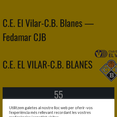
C.E. El Vilar-C.B. Blanes —
Fedamar CJB
C.E. EL VILAR-C.B. BLANES
55
Utilitzem galetes al nostre lloc web per oferir-vos
—
l’experiència més rellevant recordant les vostres