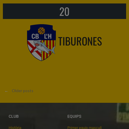
20
TIBURONES
←
Older posts
CLUB
EQUIPS
Història
Primer equip masculí