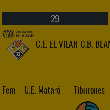
—
29
C.E. EL VILAR-C.B. BL
Fem – U.E. Mataró — Tiburones