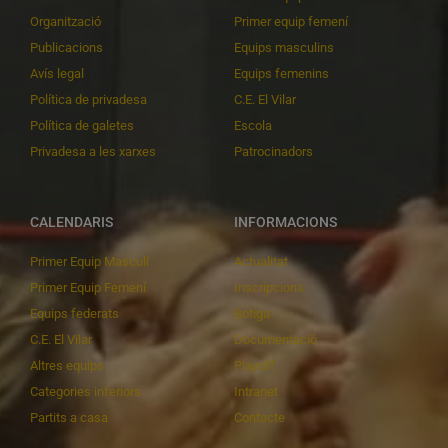
Organització
Primer equip femení
Publicacions
Equips masculins
Avís legal
Equips femenins
Política de privadesa
C.E. El Vilar
Política de galetes
Escola
Privadesa a les xarxes
Patrocinadors
CALENDARIS
INFORMACIONS
Primer Equip Masculí
Actualitat
Primer Equip Femení
Inscripcions
Equips federats
Botiga
C.E. El Vilar
Documentació
Altres equips
Playoff
Categories inferiors
Intranet
Partits a casa
Contacte