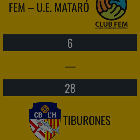
FEM – U.E. MATARÓ
6
—
28
TIBURONES