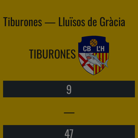
Tiburones — Lluïsos de Gràcia
TIBURONES
9
—
47