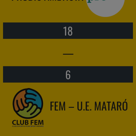
18
—
6
FEM – U.E. MATARÓ