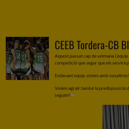
CEEB Tordera-CB Bl
Aquest passat cap de setmana L’equip d
competició que segur que els servirà pe
Endavant equip, estem amb vosaltres
Volem agraïr també la predisposició d
seguim!