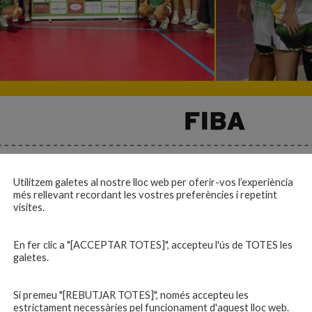
Utilitzem galetes al nostre lloc web per oferir-vos l’experiència
més rellevant recordant les vostres preferències i repetint
visites.
En fer clic a "[ACCEPTAR TOTES]", accepteu l'ús de TOTES les
galetes.
Si premeu "[REBUTJAR TOTES]", només accepteu les
estrictament necessàries pel funcionament d'aquest lloc web.