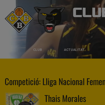
CLU
CLUB B
CLUB
ACTUALITAT
EQUIPS
CLUB
ACTUALITAT
Competició:
Lliga Nacional Feme
Thais Morales