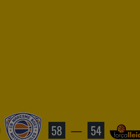
Ó
58
—
54