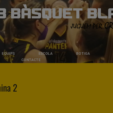
B BÀSQUET BL
ÀSQUET BLANE
ESCOLA
BOTIGA
INSCRIPCI
EQUIPS
ESCOLA
BOTIGA
CONTACTE
nina 2