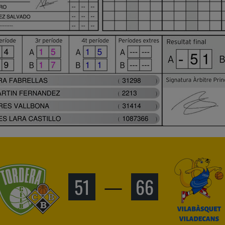
51
—
66